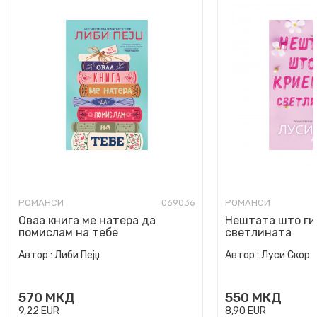
РОМАНСИ
069036
РОМАНСИ
Оваа книга ме натера да
Нештата што ги
помислам на тебе
светлината
Автор :
Либи Пејџ
Автор :
Луси Скор
570
МКД
550
МКД
9,22
EUR
8,90
EUR