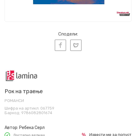
Сподели:
Рок на траење
РОМАНСИ
Шифра на артикл:
067759
Баркод:
9786082801674
Автор:
Ребека Серл
Извести ме за попуст
Достапно веднаш