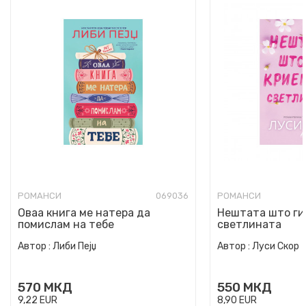
РОМАНСИ
069036
РОМАНСИ
Оваа книга ме натера да
Нештата што ги
помислам на тебе
светлината
Автор :
Либи Пејџ
Автор :
Луси Скор
570
МКД
550
МКД
9,22
EUR
8,90
EUR