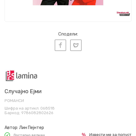
Сподели:
Случајно Ејми
РОМАНСИ
Шифра на артикл:
068518
Баркод:
9786082802626
Автор:
Лин Пејнтер
Извести ме за попуст
Достапно веднаш