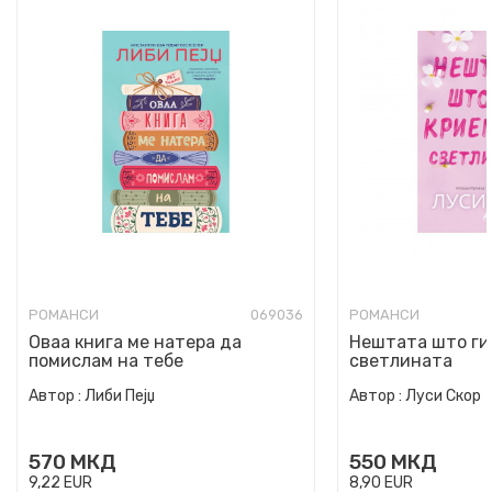
РОМАНСИ
069036
РОМАНСИ
Оваа книга ме натера да
Нештата што ги
помислам на тебе
светлината
Автор :
Либи Пејџ
Автор :
Луси Скор
570
МКД
550
МКД
9,22
EUR
8,90
EUR