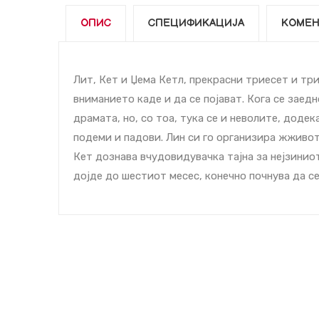
ОПИС
СПЕЦИФИКАЦИЈА
КОМЕН
Лит, Кет и Џема Кетл, прекрасни триесет и тр
вниманието каде и да се појават. Кога се заедн
драмата, но, со тоа, тука се и неволите, додек
подеми и падови. Лин си го организира жживот
Кет дознава вчудовидувачка тајна за нејзиниот 
дојде до шестиот месеc, конечно почнува да се