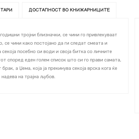
ТАРИ
ДОСТАПНОСТ ВО КНИЖАРНИЦИТЕ
игодишни тројни близначки, се чини го привлекуваат
о, се чини како постојано да ги следат смеата и
а секоја посебно си води и своја битка со личните
от според еден голем список што си го прави самата,
брак, а Џема, која ја прекинува секоја врска кога ќе
 надева на трајна љубов.