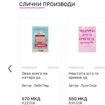
СЛИЧНИ ПРОИЗВОДИ
РОМАНСИ
069036
РОМАНСИ
06895
Оваа книга ме
Нештата што ги
натера да
криеме од
помислам на тебе
светлината
Автор :
Либи Пејџ
Автор :
Луси Скор
570
МКД
550
МКД
9,22
EUR
8,90
EUR