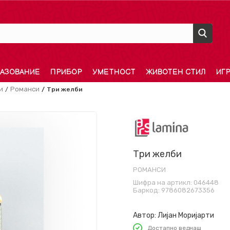
АЗОВАНИЕ
ПРИБОР
УМЕТНОСТ
ЖИВОТЕН СТИЛ
ИГ
и
Романси
Три желби
Три желби
РОМАНСИ
Шифра на артикл:
046448
Баркод:
9786082673356
Автор:
Лијан Моријарти
Достапно веднаш