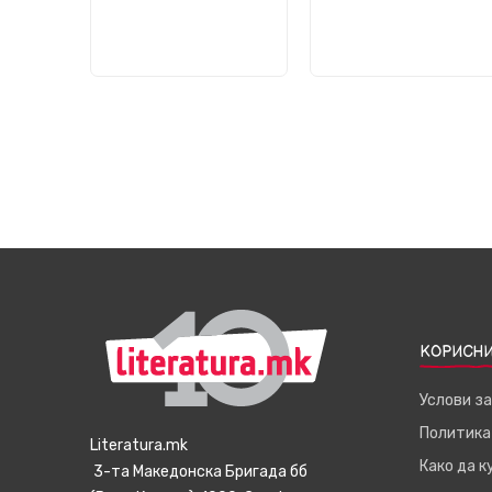
КОРИСНИ
Услови з
Политика
Literatura.mk
Како да 
3-та Македонска Бригада бб