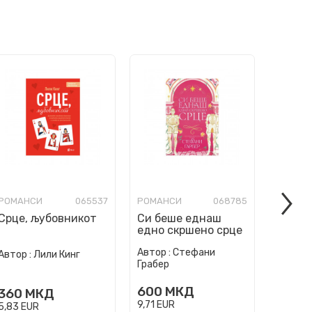
РОМАНСИ
065537
РОМАНСИ
068785
РОМАН
Срце, љубовникот
Си беше еднаш
Мојот
едно скршено срце
одмор
Автор :
Стефани
Автор :
Лили Кинг
Автор :
Грабер
600
МКД
360
МКД
490
9,71
EUR
5,83
EUR
7,93
EU