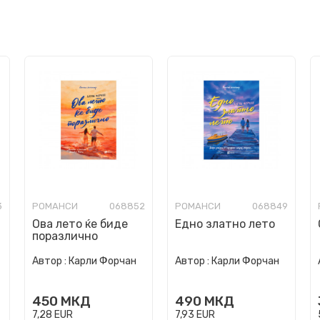
3
РОМАНСИ
068852
РОМАНСИ
068849
Ова лето ќе биде
Едно златно лето
поразлично
Автор :
Карли Форчан
Автор :
Карли Форчан
450
МКД
490
МКД
7,28
EUR
7,93
EUR