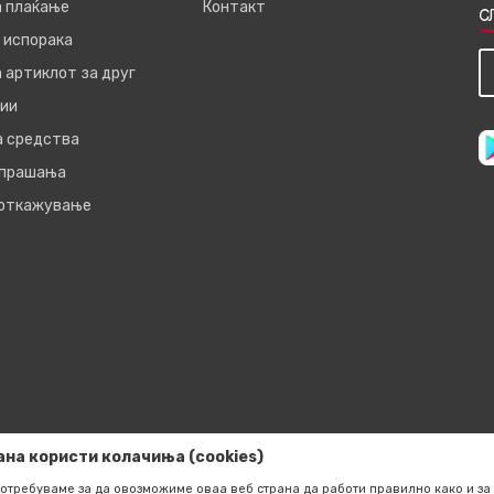
а плаќање
Контакт
С
 испорака
 артиклот за друг
ии
а средства
 прашања
 откажување
ана користи колачиња (cookies)
отребуваме за да овозможиме оваа веб страна да работи правилно како и за 