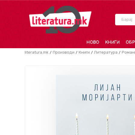
Барај
НОВО
КНИГИ
ОБР
literatura.mk
Производи
Книги
Литература
Роман