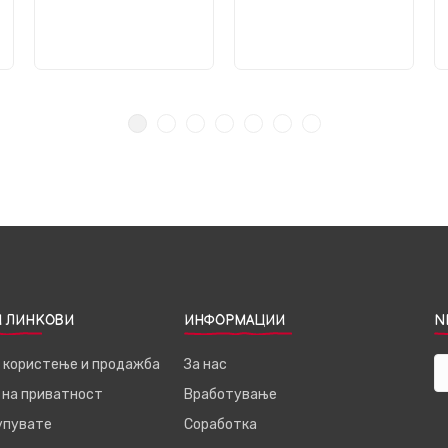
 ЛИНКОВИ
ИНФОРМАЦИИ
N
а користење и продажба
За нас
 на приватност
Вработување
купувате
Соработка