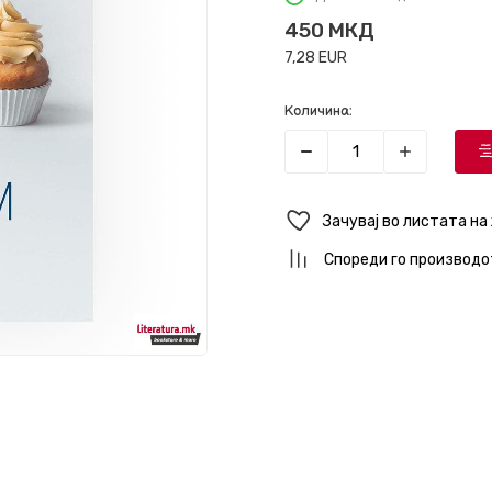
450
МКД
7,28
EUR
Количина:
Зачувај во листата на
Спореди го производо