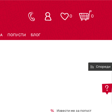
0
0
РА
ПОПУСТИ
БЛОГ
Спореди
Извести ме за попуст