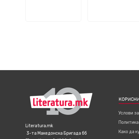
КОРИСНИ
Услови з
Политика
Literatura.mk
Како да 
3-та Македонска Бригада бб