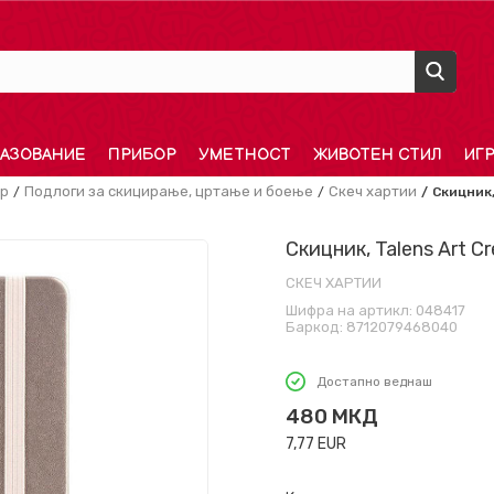
АЗОВАНИЕ
ПРИБОР
УМЕТНОСТ
ЖИВОТЕН СТИЛ
ИГ
ор
Подлоги за скицирање, цртање и боење
Скеч хартии
Скицник,
Скицник, Talens Art Cr
СКЕЧ ХАРТИИ
Шифра на артикл:
048417
Баркод:
8712079468040
Достапно веднаш
480
МКД
7,77
EUR