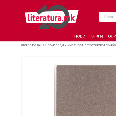
Барај
НОВО
КНИГИ
ОБР
literatura.mk
Производи
Уметност
Уметнички приб