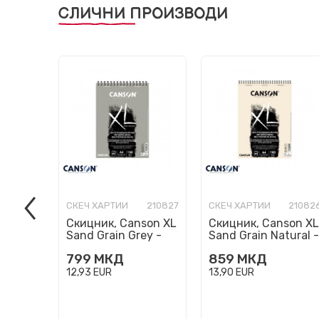
СЛИЧНИ ПРОИЗВОДИ
СКЕЧ ХАРТИИ
210827
СКЕЧ ХАРТИИ
21082
Скицник, Canson XL
Скицник, Canson XL
Sand Grain Grey -
Sand Grain Natural -
Dry Mix Media Pad,
Dry Mix Media Pad,
799
МКД
859
МКД
A4, 160 g/m², 40
A4, 160 g/m², 40 л...
лист...
12,93
EUR
13,90
EUR