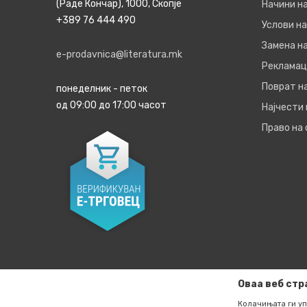
(Раде Кончар), 1000, Скопје
Начини н
+389 76 444 490
Услови на
Замена на
e-prodavnica@literatura.mk
Рекламац
Поврат н
понеделник - петок
од 09:00 до 17:00 часот
Најчести
Право на
Оваа веб стр
Колачињата ги уп