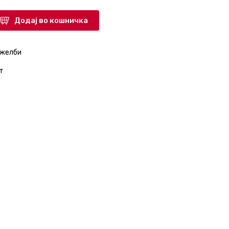
Додај во кошничка
 желби
т