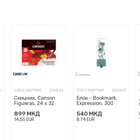
6
СКЕЧ ХАРТИИ
210824
СКЕЧ ХАРТИИ
060401
Скицник, Canson
Блок - Bookmark,
Figueras, 24 x 32
Expression, 300
cm, 290 g/m², 6
g/cm², 5.5 x 20 cm
899
МКД
540
МКД
листови
14,55
EUR
8,74
EUR