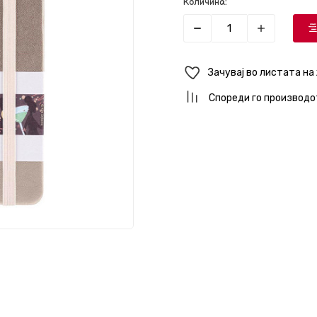
Количина:
Зачувај во листата на
Спореди го производо