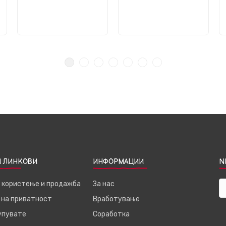
 ЛИНКОВИ
ИНФОРМАЦИИ
N
а користење и продажба
За нас
 на приватност
Вработување
купувате
Соработка