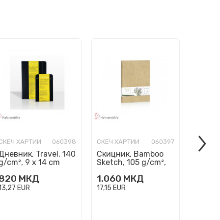
СКЕЧ ХАРТИИ
060398
СКЕЧ ХАРТИИ
060397
СКЕЧ Х
Дневник, Travel, 140
Скицник, Bamboo
Скицн
g/cm², 9 x 14 cm
Sketch, 105 g/cm²,
Sketch
вертикален
А5
А4
820
МКД
1.060
МКД
1.750
13,27
EUR
17,15
EUR
28,32
E