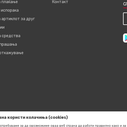
а плаќање
Контакт
С
 испорака
 артиклот за друг
ии
а средства
 прашања
 откажување
ана користи колачиња (cookies)
отребуваме за да овозможиме оваа веб страна да работи правилно како и за 