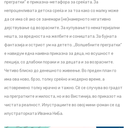
прегратки“ е приказна-метафора за среќата. За
непроценливата детска среќа и за тоа како со малку може
да се има сѐ ако се занемари (не)намерното негативно
дејствување од возрасните. За купувањето нематеријални
нешта, за вредноста на желбите и соништата. За бујната
фантазија и остриот ум на детето. „Волшебните прегратки“
е навидум една наивна приказна за деца, но всушност е
лекција, со длабоки пораки и за децата и за возрасните.
Четиво блиско до денешното живеење. Во преден план го
има ова ново, брзо, толку среќно и модерно време, а
истовремено толку мрачно и тажно. Сѐ се случува во градот
на прегратките и милоста, но и во Вистинија, во приказот на
чистата реалност. Илустрациите во овој мини-роман се од
илустраторката Иванка НиБа.