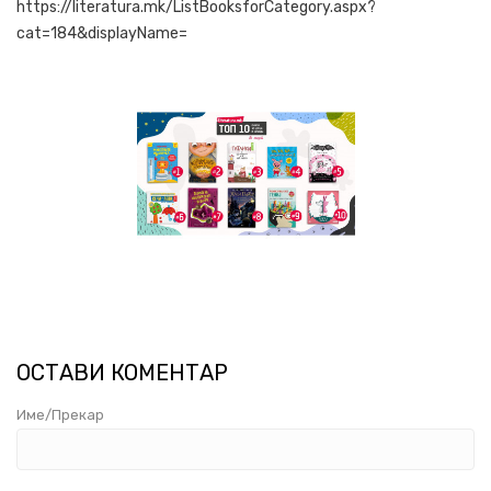
https://literatura.mk/ListBooksforCategory.aspx?
cat=184&displayName=
ОСТАВИ КОМЕНТАР
Име/Прекар