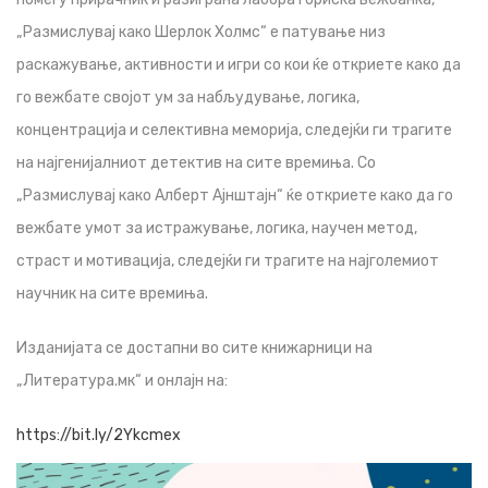
„Размислувај како Шерлок Холмс“ е патување низ
раскажување, активности и игри со кои ќе откриете како да
го вежбате својот ум за набљудување, логика,
концентрација и селективна меморија, следејќи ги трагите
на најгенијалниот детектив на сите времиња. Со
„Размислувај како Алберт Ајнштајн“ ќе откриете како да го
вежбате умот за истражување, логика, научен метод,
страст и мотивација, следејќи ги трагите на најголемиот
научник на сите времиња.
Изданијата се достапни во сите книжарници на
„Литература.мк“ и онлајн на:
https://bit.ly/2Ykcmex