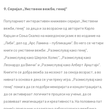
9. Серијал „Умствени вежби, гениј“
Популарниот интерактивен книжевен серијал „Умствени
вежби, гениј“ за деца и за возрасни од авторите Карло
Карцан и Соња Скалко на македонски јазик е во издание на
„Либи“, дел од „Арс Ламина – публикации“. Во него се четири
книги со умствени вежби: „Размислувај како гениј“,
„Размислувај како Шерлок Холмс“, „Размислувај како
Леонардо да Винчи“ и „Размислувај како Алберт Ајнштајн“.
Книгите се добра вежба за мозокот за секоја возраст, а во
нивната основа е дека се учи преку игра. „Размислувај како
гениј“ помага да се подобри меморијата и концентрацијата,
да се активираат логичките процеси на учење, да се
развиваат имагинацијата и креативноста. На половина пат
помеѓу прирачник и разиграна лабораториска вежбанка,