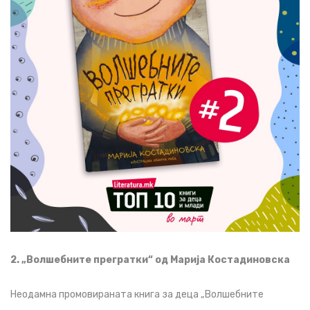
2. „Волшебните прегратки“ од Марија Костадиновска
Неодамна промовираната книга за деца „Волшебните