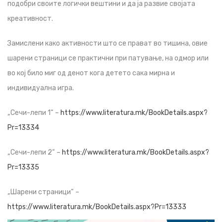
подобри своите логички вештини и да ја развие својата
креативност.
Замислени како активности што се прават во тишина, овие
шарени страници се практични при патување, на одмор или
во кој било миг од денот кога детето сака мирна и
индивидуална игра.
„Сечи-лепи 1“ –
https://www.literatura.mk/BookDetails.aspx?
Pr=13334
„Сечи-лепи 2“ –
https://www.literatura.mk/BookDetails.aspx?
Pr=13335
„Шарени страници“ –
https://www.literatura.mk/BookDetails.aspx?Pr=13333