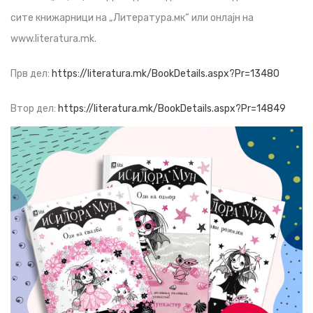
сите книжарници на „Литература.мк“ или онлајн на
www.literatura.mk.
Прв дел:
https://literatura.mk/BookDetails.aspx?Pr=13480
Втор дел:
https://literatura.mk/BookDetails.aspx?Pr=14849