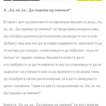
4. „Ха, ха, ха... Да паднеш од смеење!“
Вториот дел од книгичките со најсмешни вицови за деца „Ха,
ха, ха... Да паднеш од смеење!“ ќе предизвика искрена смеа
(до солзи) и одлично расположение кај младите читатели.
Добриот виц има моќ да ги смири подивените, занесените да
ги натера да слушаат, а влечковците да побрзаат за да не
испуштат здраво смеење. Вицовите можете да ги
употребувате за да ги извлечете наутро спанковците да не
задоцнат на училиште или за да промените несакана тема,
да подобрите нечие расположение, па и да го заокружите
денот насмеани. Такви се двете продолженија на „Ха, ха, ха...
Да паднеш од смеење!“
Книгите „Ха, ха, ха... Да паднеш од смеење!“ се достапни во