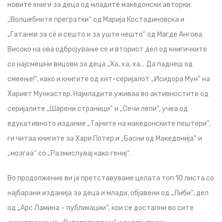
новите книги за деца од младите македонски авторки:
„Волшебните прегратки“ од Марија Костадиновска и
„Гатанки за сѐ и сешто и за уште нешто“ од Магде Ангова.
Високо на ова одбројување се и вториот дел од книгичките
со најсмешни вицови за деца „Ха, ха, ха... Да паднеш од
смеење!“, како и книгите од хит-серијалот „Исидора Мун“ на
Хариет Мункастер. Најмладите уживаа во активностите од
серијалите „Шарени страници“ и „Сечи лепи“, учеа од
едукативното издание „Тајните на македонските пештери“,
ги читаа книгите за Хари Потер и „Басни од Македонија“ и
„мозгаа“ со „Размислувај како гениј“.
Во продолжение ви ја претставуваме целата топ 10 листа со
најбарани изданија за деца и млади, објавени од „Либи“, дел
од „Арс Ламина – публикации“, кои се достапни во сите