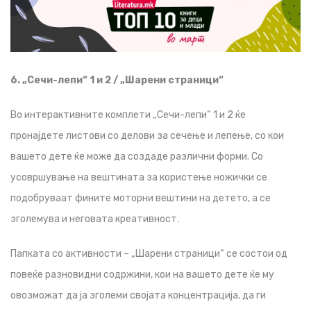
6. „Сечи-лепи“ 1 и 2 / „Шарени страници“
Во интерактивните комплети „Сечи-лепи“ 1 и 2 ќе
пронајдете листови со делови за сечење и лепење, со кои
вашето дете ќе може да создаде различни форми. Со
усовршување на вештината за користење ножички се
подобруваат фините моторни вештини на детето, а се
зголемува и неговата креативност.
Папката со активности – „Шарени страници“ се состои од
повеќе разновидни содржини, кои на вашето дете ќе му
овозможат да ја зголеми својата концентрација, да ги