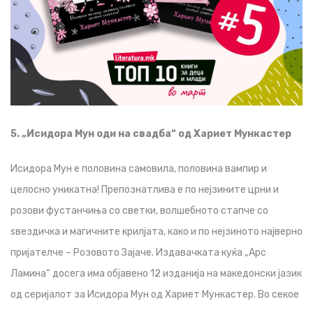
5. „Исидора Мун оди на свадба“ од Хариет Мункастер
Исидора Мун е половина самовила, половина вампир и
целосно уникатна! Препознатлива е по нејзините црни и
розови фустанчиња со светки, волшебното стапче со
ѕвездичка и магичните крилјата, како и по нејзиното најверно
пријателче – Розовото Зајаче. Издавачката куќа „Арс
Ламина“ досега има објавено 12 изданија на македонски јазик
од серијалот за Исидора Мун од Хариет Мункастер. Во секое