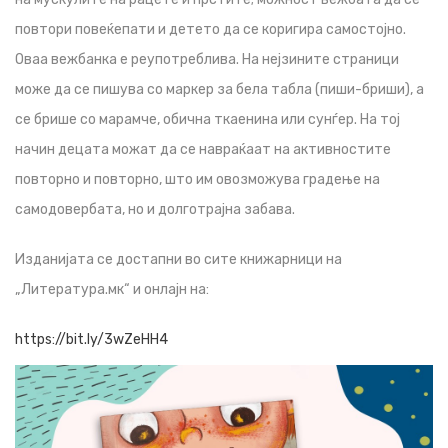
повтори повеќепати и детето да се коригира самостојно.
Оваа вежбанка е реупотреблива. На нејзините страници
може да се пишува со маркер за бела табла (пиши-бриши), а
се брише со марамче, обична ткаенина или сунѓер. На тој
начин децата можат да се навраќаат на активностите
повторно и повторно, што им овозможува градење на
самодовербата, но и долготрајна забава.
Изданијата се достапни во сите книжарници на
„Литература.мк“ и онлајн на:
https://bit.ly/3wZeHH4