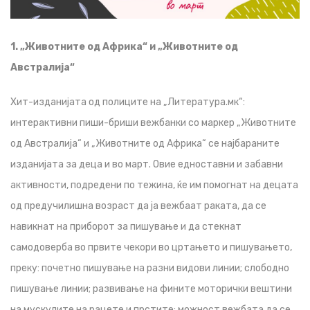
1. „Животните од Африка“ и „Животните од
Австралија“
Хит-изданијата од полиците на „Литература.мк“:
интерактивни пиши-бриши вежбанки со маркер „Животните
од Австралија“ и „Животните од Африка“ се најбараните
изданијата за деца и во март. Овие едноставни и забавни
активности, подредени по тежина, ќе им помогнат на децата
од предучилишна возраст да ја вежбаат раката, да се
навикнат на приборот за пишување и да стекнат
самодоверба во првите чекори во цртањето и пишувањето,
преку: почетно пишување на разни видови линии; слободно
пишување линии; развивање на фините моторички вештини
на мускулите на рацете и прстите; можност вежбата да се