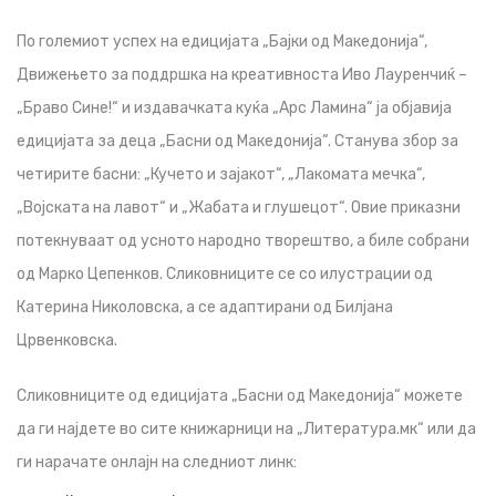
По големиот успех на едицијата „Бајки од Македонија“,
Движењето за поддршка на креативноста Иво Лауренчиќ –
„Браво Сине!“ и издавачката куќа „Арс Ламина“ ја објавија
едицијата за деца „Басни од Македонија“. Станува збор за
четирите басни: „Кучето и зајакот“, „Лакомата мечка“,
„Војската на лавот“ и „Жабата и глушецот“. Овие приказни
потекнуваат од усното народно творештво, а биле собрани
од Марко Цепенков. Сликовниците се со илустрации од
Катерина Николовска, а се адаптирани од Билјана
Црвенковска.
Сликовниците од едицијата „Басни од Македонија“ можете
да ги најдете во сите книжарници на „Литература.мк“ или да
ги нарачате онлајн на следниот линк: