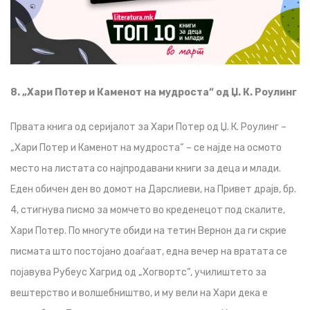
8. „Хари Потер и Каменот на мудроста“ од Џ. К. Роулинг
Првата книга од серијалот за Хари Потер од Џ. К. Роулинг –
„Хари Потер и Каменот на мудроста“ – се најде на осмото
место на листата со најпродавани книги за деца и млади.
Еден обичен ден во домот на Дарслиеви, на Привет драјв, бр.
4, стигнува писмо за момчето во креденецот под скалите,
Хари Потер. По многуте обиди на тетин Вернон да ги скрие
писмата што постојано доаѓаат, една вечер на вратата се
појавува Рубеус Хагрид од „Хогвортс“, училиштето за
вештерство и волшебништво, и му вели на Хари дека е