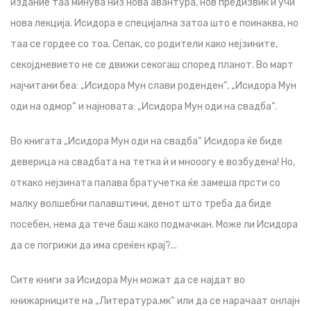
издание таа минува низ нова авантура, нов предизвик и учи
нова лекција. Исидора е специјална затоа што е поинаква, но
таа се гордее со тоа. Сепак, со родители како нејзините,
секојдневието не се движи секогаш според планот. Во март
најчитани беа: „Исидора Мун слави роденден“, „Исидора Мун
оди на одмор“ и најновата: „Исидора Мун оди на свадба“.
Во книгата „Исидора Мун оди на свадба“ Исидора ќе биде
деверица на свадбата на тетка ѝ и мнооогу е возбудена! Но,
откако нејзината палава братучетка ќе замеша прсти со
малку волшебни палавштини, денот што треба да биде
посебен, нема да тече баш како подмачкан. Може ли Исидора
да се погрижи да има среќен крај?...
Сите книги за Исидора Мун можат да се најдат во
книжарниците на „Литература.мк“ или да се нарачаат онлајн