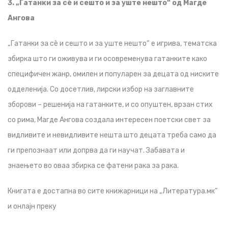
3. „Гатанки за сѐ и сешто и за уште нешто“ од Магде
Ангова
„Гатанки за сѐ и сешто и за уште нешто“ е игрива, тематска
збирка што ги оживува и ги осовременува гатанките како
специфичен жанр, омилен и популарен за децата од ниските
одделенија. Со досетлив, лирски избор на заглавните
зборови – решенија на гатанките, и со опуштен, врзан стих
со рима, Магде Ангова создала интересен поетски свет за
видливите и невидливите нешта што децата треба само да
ги препознаат или допрва да ги научат. Забавата и
знаењето во оваа збирка се фатени рака за рака.
Книгата е достапна во сите книжарници на „Литература.мк“
и онлајн преку