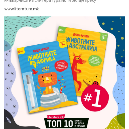
книжарници на „Литература.мк“ и онлајн преку
www.literatura.mk
.