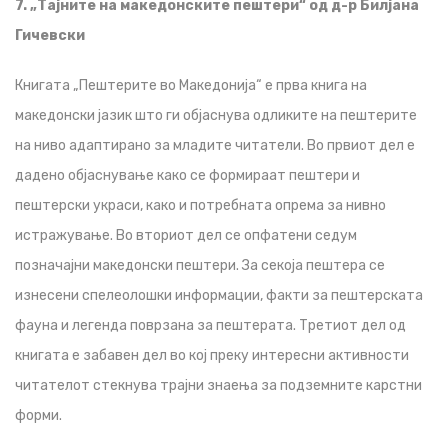
7. „Тајните на македонските пештери“ од д-р Билјана
Гичевски
Книгата „Пештерите во Македонија“ е прва книга на
македонски јазик што ги објаснува одликите на пештерите
на ниво адаптирано за младите читатели. Во првиот дел е
дадено објаснување како се формираат пештери и
пештерски украси, како и потребната опрема за нивно
истражување. Во вториот дел се опфатени седум
позначајни македонски пештери. За секоја пештера се
изнесени спелеолошки информации, факти за пештерската
фауна и легенда поврзана за пештерата. Третиот дел од
книгата е забавен дел во кој преку интересни активности
читателот стекнува трајни знаења за подземните карстни
форми.