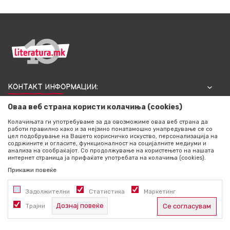
КОНТАКТ ИНФОРМАЦИИ:
Оваа веб страна користи колачиња (cookies)
Колачињата ги употребуваме за да овозможиме оваа веб страна да
работи правилно како и за нејзино понатамошно унапредување се со
цел подобрување на Вашето корисничко искуство, персонализација на
содржините и огласите, функционалност на социјалните медиуми и
анализа на сообраќајот. Со продолжување на користењето на нашата
интернет страница ја прифаќате употребата на колачиња (cookies).
Прикажи повеќе
КОРИСНИ ЛИНКОВИ
Задолжителни
Статистика
Маркетинг
Дознај повеќе
Трајни
Се согласувам
ИНФОРМАЦИИ