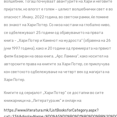
волшебник. Тогаш почнуваат авантурите на Хари и неговите
пријатели, но влогот е голем − целиот волшебнички свет е во
опасност. Инаку, 2022 година, во светски рамки, ќе помине
во знакот на Хари Потер. Со низа настани на глобално ниво,
се одбележуваат 25 години од објавувањето на првата
книга – „Хари Потер и Каменот на мудроста“ (објавена на 26
јуни 1997 година), како и 20 години од премиерата на првиот
филм базиран на оваа книга. „Арс Ламина“, како носител на
авторските права на книгите за Хари Потер, се приклучува
кон светското одбележување на четврт век од магијата на
Хари Потер.
Книгите од серијалот „Хари Потер“ се достапни во сите
книжарници на „Литература.мк“ и онлајн на:
https://www.literatura.mk/ListBooksforCategory.aspx?
cat=236&displayName=%D0%A5%D0%B0%D1%80%D0%B8%20%D