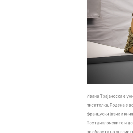
Ивана Трајаноска е ун
писателка. Родена е в
француски јазик и кни
Постдипломските и док
во областа на англист