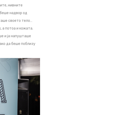
ите, нивните
 беше надвор од
шташе своето тело…
, а потоа и кожата.
ше и ја напушташе
 како да беше поблизу