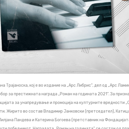
а Трајаноска, кој е во издание на „Арс Либрис“, дел од „Арс Лами
збор за престижната награда „Роман на годината 2021“. За призн
цијата за унапредување и промоција на културните вредности „С
и. Жирито во состав Владимир Јанковски (претседател), Катица
илјана Пандева и Катерина Богоева (претставник на Фондацијата
пшти победникот. Наградата „Роман на годината“ се состои од пл