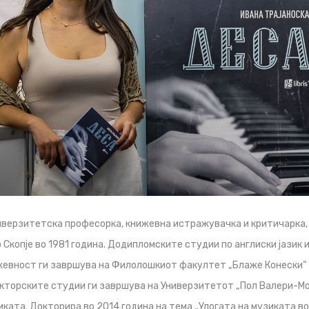
иверзитетска професорка, книжевна истражувачка и критичарка,
о Скопје во 1981 година. Додипломските студии по англиски јазик 
жевност ги завршува на Филолошкиот факултет „Блаже Конески“ в
торските студии ги завршува на Универзитетот „Пол Валери-Монп
иката. Докторира во 2014 година на тема „Улогата на музиката во