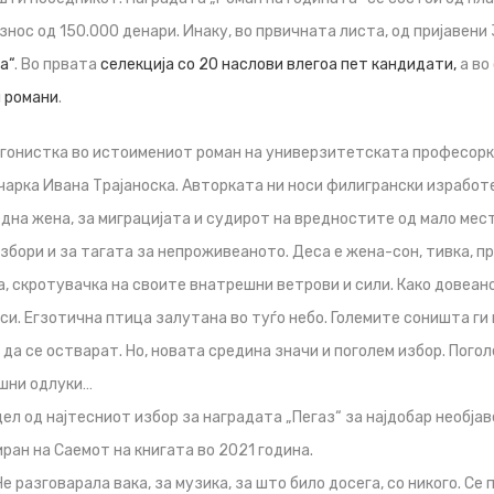
знос од 150.000 денари. Инаку, во првичната листа, од пријавени
а“
. Во првата
селекција со 20 наслови влегоа пет кандидати,
а во
 романи
.
агонистка во истоимениот роман на универзитетската професорк
арка Ивана Трајаноска. Авторката ни носи филигрански изработ
дна жена, за миграцијата и судирот на вредностите од мало мест
бори и за тагата за непроживеаното. Деса e жена-сон, тивка, п
а, скротувачка на своите внатрешни ветрови и сили. Како довеано
и. Егзотична птица залутана во туѓо небо. Големите соништа ги 
 да се остварат. Но, новата средина значи и поголем избор. Пого
ешни одлуки…
ел од најтесниот избор за наградата „Пегаз“ за најдобар необја
иран на Саемот на книгата во 2021 година.
 разговарала вака, за музика, за што било досега, со никого. Се 