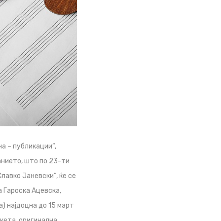
на – публикации“,
анието, што по 23-ти
лавко Јаневски“, ќе се
 Гароска Ацевска,
) најдоцна до 15 март
акета, оригинална