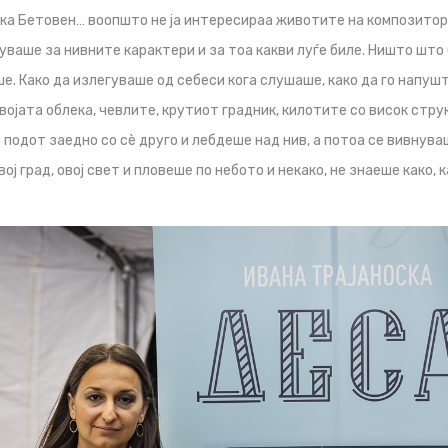
ака Бетовен… воопшто не ја интересираа животите на композитор
уваше за нивните карактери и за тоа какви луѓе биле. Ништо што
ше. Како да излегуваше од себеси кога слушаше, како да го напу
војата облека, чевлите, крутиот градник, килотите со висок струк
 подот заедно со сè друго и лебдеше над нив, а потоа се вивнува
овој град, овој свет и пловеше по небото и некако, не знаеше како,