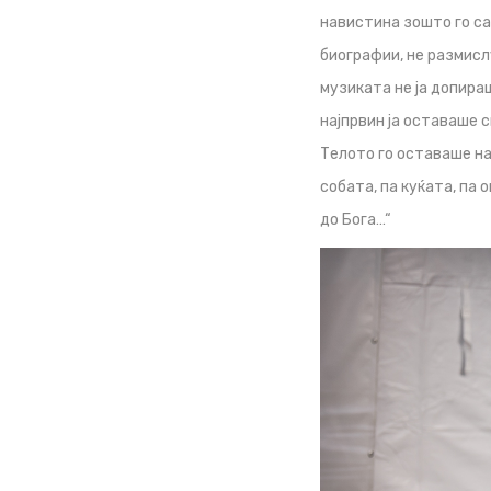
навистина зошто го с
биографии, не размисл
музиката не ја допира
најпрвин ја оставаше с
Телото го оставаше на
собата, па куќата, па 
до Бога…“