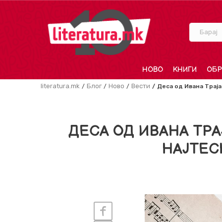
Барај
НОВО
КНИГИ
ОБР
literatura.mk
Блог
Ново
Вести
Деса од Ивана Траја
ДЕСА ОД ИВАНА ТРА
НАЈТЕС