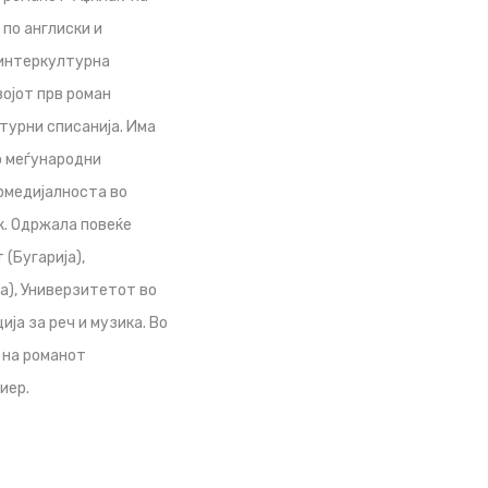
по англиски и
 интеркултурна
војот прв роман
атурни списанија. Има
о меѓународни
рмедијалноста во
к. Одржала повеќе
(Бугарија),
а), Универзитетот во
ија за реч и музика. Во
 на романот
иер.