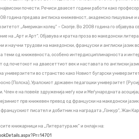
највисоки почести. Речиси дваесет години работи како професор 
008 година предава англиска книжевност, академско пишување и
зитетот „Американ колеџ“ – Скопје. Во 2008 година го објавува с
ние на „Арт и Арт“. Објавува и кратка проза во македонски литер
ни и научни трудови на македонски, француски и англиски јазик в
 на теми од книжевноста, особено интердисциплинарноста и инте
 од почетокот на дваесеттиот век и наставата по англиски јази
а универзитети во странство како Новиот бугарски универзитет 
осно (Полска), Уралскиот државен педагошки универзитет (Русиј
ги. Член е на повеќе здруженија меѓу кои и Меѓународната асоцијац
 нејзиниот прв книжевен превод од француски на македонски јазик
 францускиот писател и добитник на наградата „Гонкур“, Жан Кар
 сите книжарници на „Литература.мк“ и онлајн на:
BookDetails.aspx?Pr=14701