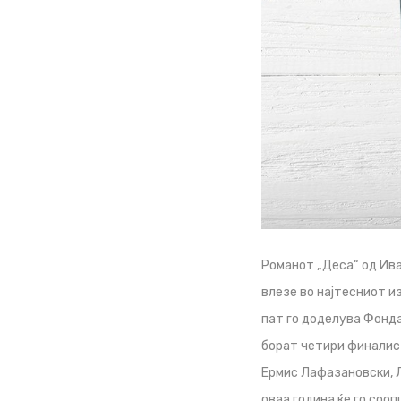
Романот „Деса“ од Иван
влезе во најтесниот и
пат го доделува Фонда
борат четири финалист
Ермис Лафазановски, Л
оваа година ќе го соо