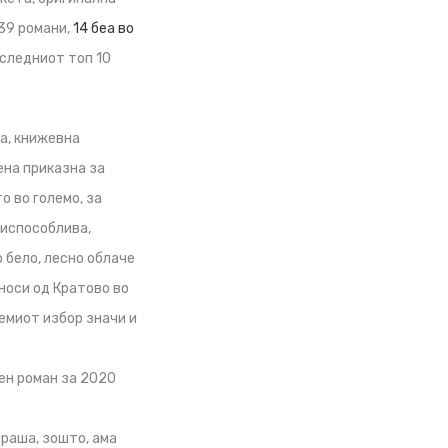
 39 романи,
14 беа во
 следниот топ 10
а, книжевна
ена приказна за
о во големо, за
риспособлива,
 бело, лесно облаче
носи од Кратово во
лемиот избор значи и
вен роман за 2020
праша, зошто, ама