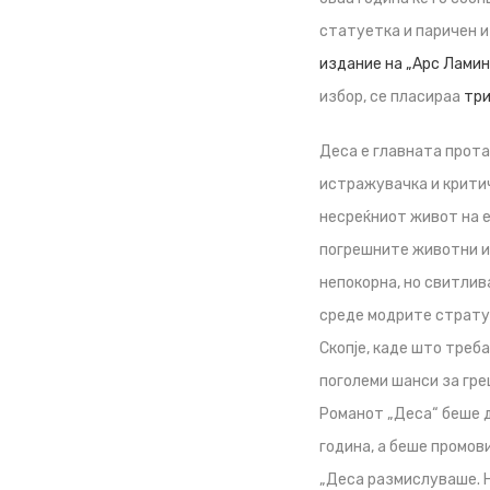
статуетка и паричен и
издание на „Арс Ламин
избор, се пласираа
три
Деса е главната прот
истражувачка и критич
несреќниот живот на е
погрешните животни из
непокорна, но свитлив
среде модрите стратус
Скопје, каде што треба
поголеми шанси за гр
Романот „Деса“ беше д
година, а беше промов
„Деса размислуваше. Не