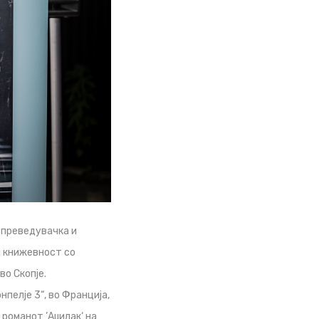
 преведувачка и
и книжевност со
о Скопје.
елје 3“, во Франција,
 романот ’Аџилак‘ на