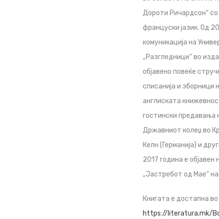
Дороти Ричардсон“ со 
француски јазик. Од 2
комуникација на Универ
„Разгледници“ во изда
објавено повеќе струч
списанија и зборници
англиската книжевност
гостински предавања н
Државниот колеџ во Кр
Келн (Германија) и дру
2017 година е објавен
„Јастребот од Мае“ на
Книгата е достапна во
https://literatura.mk/