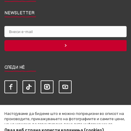
NEWSLETTER
СЛЕДИ НЀ
Настојуваме да бидеме што е можно попрецизни во описот на
производите, прикажувањето на фотографиите и самите цени,
но не можеме да гарантираме дека сите информации се
комплетни и без грешки. Сите артикли прикажани на сајтот се
Оваа веб страна користи колачиња (cookies)