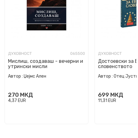
ДУХОВНОСТ
065500
ДУХОВНОСТ
Мислиш, создаваш - вечерни и
Достоевски за Е
утрински мисли
словенството
Автор :
Џејмс Ален
Автор :
Отец Јусти
270
МКД
699
МКД
4,37
EUR
11,31
EUR