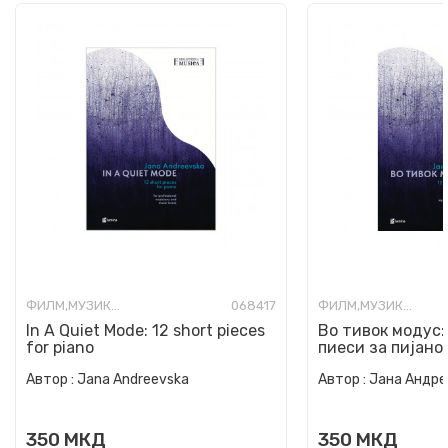
ФИЛМ,МУЗИКА,ОПЕРА И ТЕАТАР
068417
ФИЛМ,МУЗИКА,ОПЕРА И ТЕАТАР
In A Quiet Mode: 12 short pieces
Во тивок модус:
for piano
пиеси за пијано
Автор :
Jana Andreevska
Автор :
Јана Андре
350
МКД
350
МКД