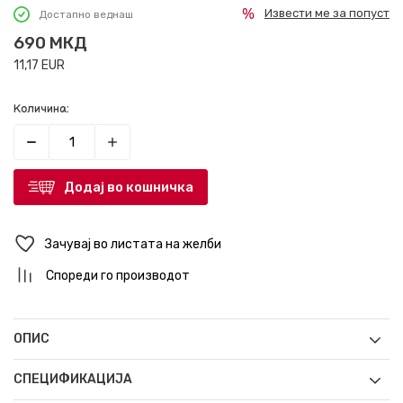
Извести ме за попуст
Достапно веднаш
690
МКД
11,17
EUR
Количина:
Додај во кошничка
Зачувај во листата на желби
Спореди го производот
ОПИС
СПЕЦИФИКАЦИЈА