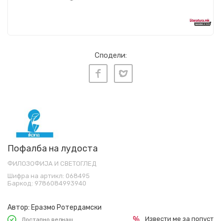
Сподели:
Пофалба на лудоста
ФИЛОЗОФИЈА И СВЕТОГЛЕД
Шифра на артикл:
068495
Баркод:
9786084993940
Автор:
Еразмо Ротердамски
Извести ме за попуст
Достапно веднаш