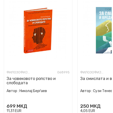
ФИЛОЗОФИЈА И СВЕТОГЛЕД
068995
ФИЛОЗОФИЈА И СВЕТОГЛЕД
За човековото ропство и
За смислата и 
слободата
Автор :
Николај Берѓаев
Автор :
Сузи Тенев
699
МКД
250
МКД
11,31
EUR
4,05
EUR