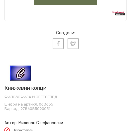
Сподели:
Книжевни копци
ФИЛОЗОФИЈА И СВЕТОГЛЕД
Шифра на артикл:
068635
Баркод:
9786085090051
Автор:
Милован Стефановски
Недостапен