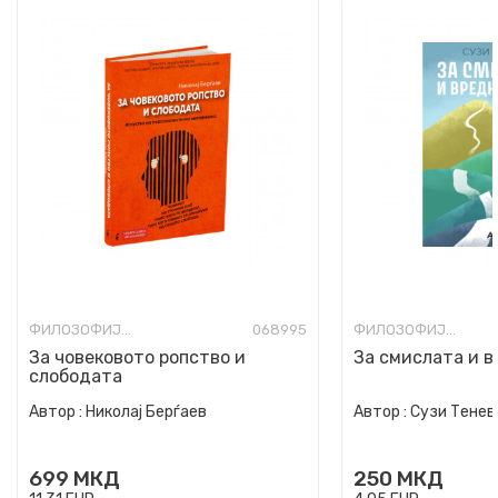
ФИЛОЗОФИЈА И СВЕТОГЛЕД
068995
ФИЛОЗОФИЈА И СВЕТОГЛЕД
За човековото ропство и
За смислата и 
слободата
Автор :
Николај Берѓаев
Автор :
Сузи Тенев
699
МКД
250
МКД