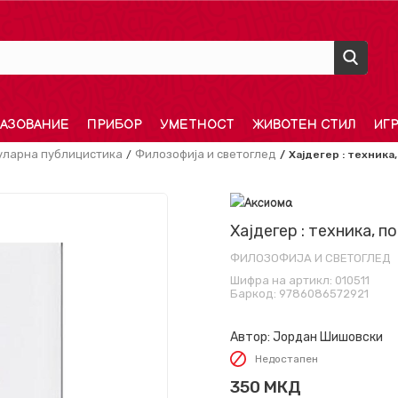
АЗОВАНИЕ
ПРИБОР
УМЕТНОСТ
ЖИВОТЕН СТИЛ
ИГ
уларна публицистика
Филозофија и светоглед
Хајдегер : техника
Хајдегер : техника, 
ФИЛОЗОФИЈА И СВЕТОГЛЕД
Шифра на артикл:
010511
Баркод:
9786086572921
Автор:
Јордан Шишовски
Недостапен
350
МКД