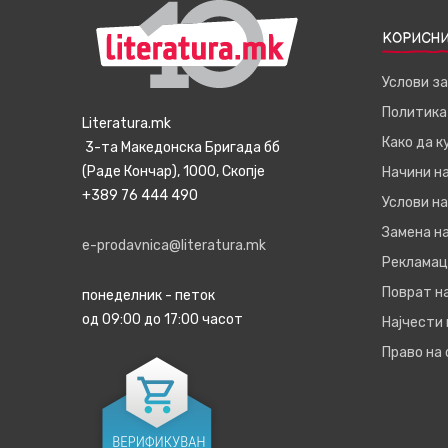
КОРИСНИ
Услови з
Политика
Literatura.mk
Како да 
3-та Македонска Бригада бб
(Раде Кончар), 1000, Скопје
Начини н
+389 76 444 490
Услови на
Замена на
e-prodavnica@literatura.mk
Рекламац
Поврат н
понеделник - петок
од 09:00 до 17:00 часот
Најчести
Право на