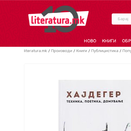
Барај
НОВО
КНИГИ
ОБР
literatura.mk
Производи
Книги
Публицистика
Поп