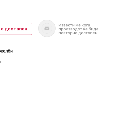
Извести ме кога
 е достапен
производот ќе биде
повторно достапен
 желби
т