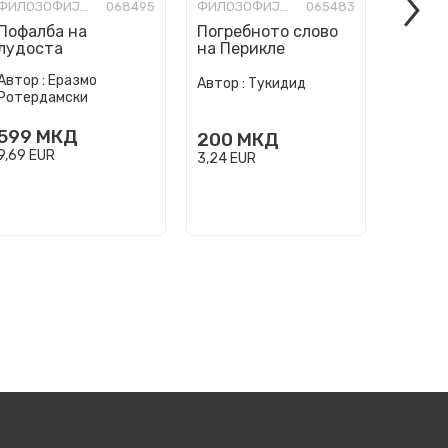
ФИЛОЗОФИЈА И СВЕТОГЛЕД
068495
ФИЛОЗОФИЈА И СВЕТОГЛЕД
065483
Пофалба на
Погребното слово
Писма
лудоста
на Перикле
Автор :
Еразмо
Автор :
Автор :
Тукидид
Ротердамски
Сенека
599
МКД
300
200
МКД
9,69
EUR
4,85
EU
3,24
EUR