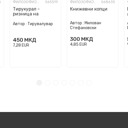
4
ФИЛОЗОФИЈА И СВЕТОГЛЕД
065519
ФИЛОЗОФИЈА И СВЕТОГЛЕД
068635
Тирукурал -
Книжевни копци
ризница на
универзалната
Автор :
Милован
мудрост
Автор :
Тирувалувар
Стефановски
300
МКД
450
МКД
4,85
EUR
7,28
EUR