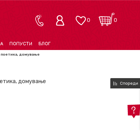
0
0
РА
ПОПУСТИ
БЛОГ
, поетика, домување
поетика, домување
Спореди