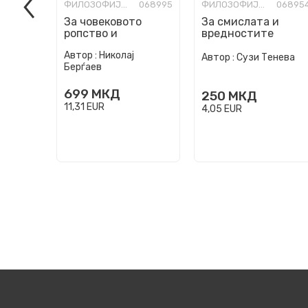
ФИЛОЗОФИЈА И СВЕТОГЛЕД
068995
ФИЛОЗОФИЈА И СВЕТОГЛЕД
06895
За човековото
За смислата и
ропство и
вредностите
слободата
Автор :
Николај
Автор :
Сузи Тенева
Берѓаев
699
МКД
250
МКД
11,31
EUR
4,05
EUR