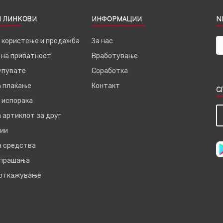
 ЛИНКОВИ
ИНФОРМАЦИИ
N
а користење и продажба
За нас
 на приватност
Вработување
купувате
Соработка
а плаќање
Контакт
С
 испорака
 артиклот за друг
ии
а средства
 прашања
 откажување