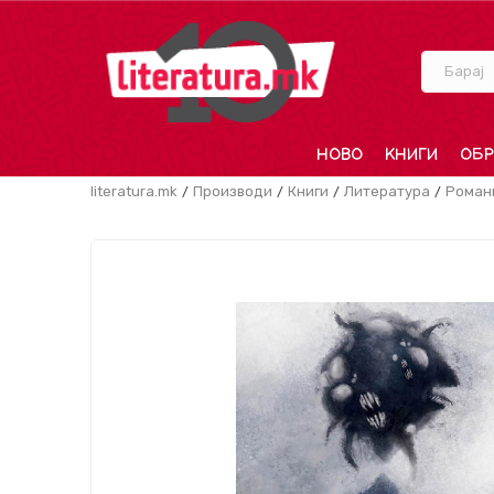
Барај
НОВО
КНИГИ
ОБР
literatura.mk
Производи
Книги
Литература
Роман