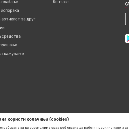
а плаќање
Контакт
С
 испорака
 артиклот за друг
ии
а средства
 прашања
 откажување
ана користи колачиња (cookies)
отребуваме за да овозможиме оваа веб страна да работи правилно како и за 