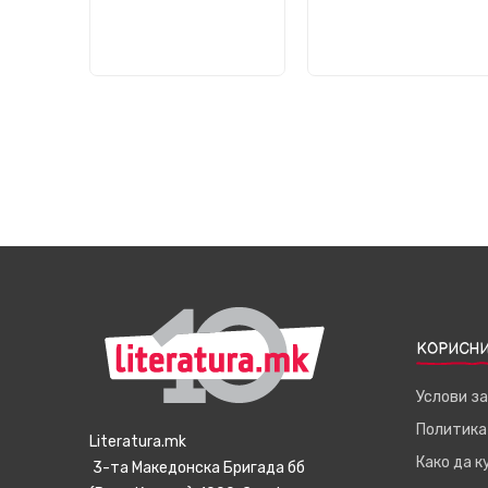
КОРИСНИ
Услови з
Политика
Literatura.mk
Како да 
3-та Македонска Бригада бб