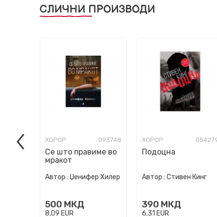
СЛИЧНИ ПРОИЗВОДИ
ХОРОР
093748
ХОРОР
05427
Се што правиме во
Подоцна
мракот
Автор :
Џенифер Хилер
Автор :
Стивен Кинг
500
МКД
390
МКД
8,09
EUR
6,31
EUR