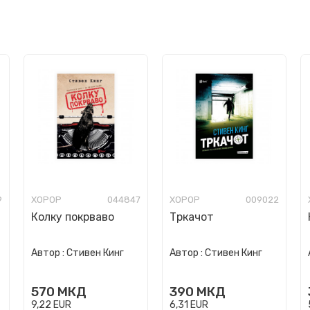
9
ХОРОР
044847
ХОРОР
009022
Колку покрваво
Тркачот
Автор :
Стивен Кинг
Автор :
Стивен Кинг
570
МКД
390
МКД
9,22
EUR
6,31
EUR