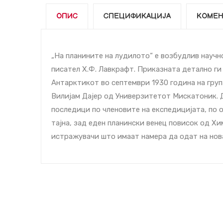
ОПИС
СПЕЦИФИКАЦИЈА
КОМЕН
„На планините на лудилото“ е возбудлив науч
писател Х.Ф. Лавкрафт. Приказната детално ги
Антарктикот во септември 1930 година на гру
Вилијам Дајер од Универзитетот Мискатоник. 
последици по членовите на експедицијата, по
тајна, зад еден планински венец повисок од Хи
истражувачи што имаат намера да одат на нов