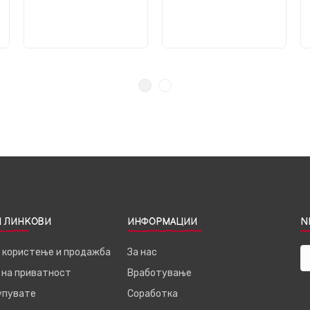
 ЛИНКОВИ
ИНФОРМАЦИИ
N
а користење и продажба
За нас
 на приватност
Вработување
купувате
Соработка