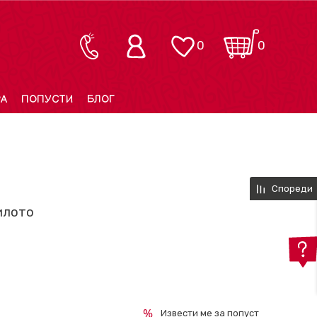
0
0
РА
ПОПУСТИ
БЛОГ
Спореди
илото
Извести ме за попуст