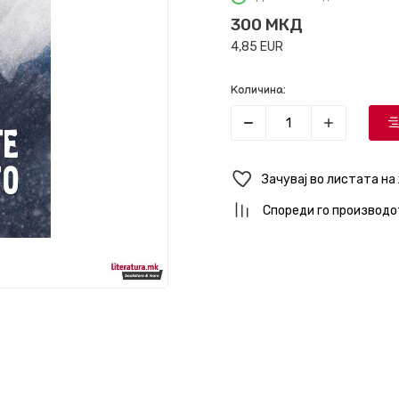
300
МКД
4,85
EUR
Количина:
Зачувај во листата на
Спореди го производо