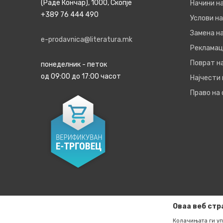
(Раде Кончар), 1000, Скопје
Начини н
+389 76 444 490
Услови на
Замена на
e-prodavnica@literatura.mk
Рекламац
Поврат н
понеделник - петок
од 09:00 до 17:00 часот
Најчести
Право на
Оваа веб стр
Колачињата ги уп