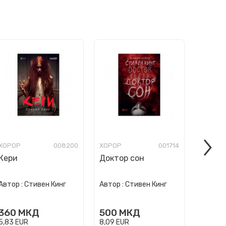
ХОРОР
008200
ХОРОР
001714
ХОРОР
Кери
Доктор сон
Сјаењ
Автор :
Стивен Кинг
Автор :
Стивен Кинг
Автор :
360
МКД
500
МКД
500
5,83
EUR
8,09
EUR
8,09
EU