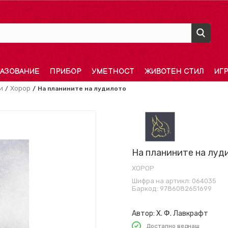
АЗОВАНИЕ
ПРИБОР
УМЕТНОСТ
ЖИВОТЕН СТИЛ
ИГ
и
Хорор
На планините на лудилото
На планините на луд
ХОРОР
Шифра на артикл:
064035
Баркод:
9786082651699
Автор:
Х. Ф. Лавкрафт
Достапно веднаш