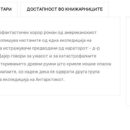
ТАРИ
ДОСТАПНОСТ ВО КНИЖАРНИЦИТЕ
нофантастичен хорор роман од американскиот
 опишува настаните од една експедиција на
па истражувачи предводени од нараторот - д-р
Дајер говори за ужасот и за катастрофалните
 откривањето древни руини што криеле мошне опасна
малаите, со надеж дека ќе одврати друга група
а експедиција на Антарктикот.