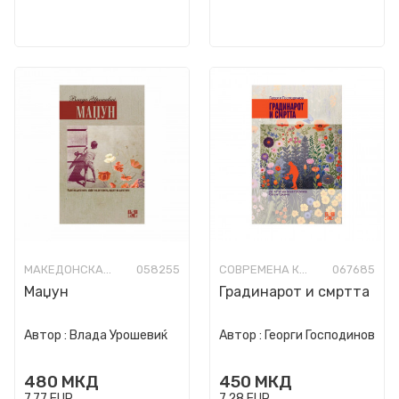
МАКЕДОНСКА КНИЖЕВНОСТ
058255
СОВРЕМЕНА КНИЖЕВНОСТ
067685
Маџун
Градинарот и смртта
Автор :
Влада Урошевиќ
Автор :
Георги Господинов
480
МКД
450
МКД
7,77
EUR
7,28
EUR