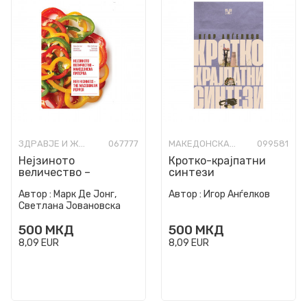
ЗДРАВЈЕ И ЖИВОТ
067777
МАКЕДОНСКА КНИЖЕВНОСТ
099581
Нејзиното
Кротко-крајпатни
величество –
синтези
македонска пиперка
Автор :
Марк Де Јонг,
Автор :
Игор Анѓелков
Светлана Јовановска
500
МКД
500
МКД
8,09
EUR
8,09
EUR