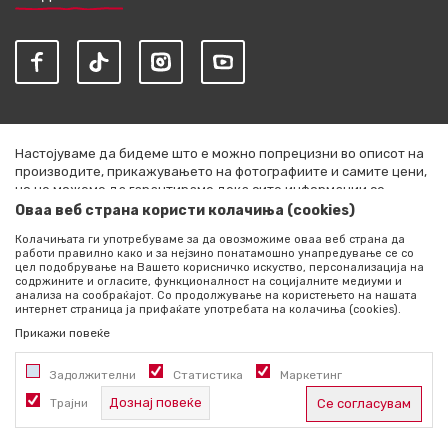
Настојуваме да бидеме што е можно попрецизни во описот на
производите, прикажувањето на фотографиите и самите цени,
но не можеме да гарантираме дека сите информации се
комплетни и без грешки. Сите артикли прикажани на сајтот се
Оваа веб страна користи колачиња (cookies)
дел од нашата понуда и не се подразбира дека се достапни во
Колачињата ги употребуваме за да овозможиме оваа веб страна да
секој момент. Расположливоста на производите можете да ја
работи правилно како и за нејзино понатамошно унапредување се со
проверите со повик на +389 76 444 490
цел подобрување на Вашето корисничко искуство, персонализација на
содржините и огласите, функционалност на социјалните медиуми и
©2026
literatura.mk
, Изработено од
NB SOFT
. Сите права
анализа на сообраќајот. Со продолжување на користењето на нашата
интернет страница ја прифаќате употребата на колачиња (cookies).
задржани.
Прикажи повеќе
Задолжителни
Статистика
Маркетинг
Дознај повеќе
Трајни
Се согласувам