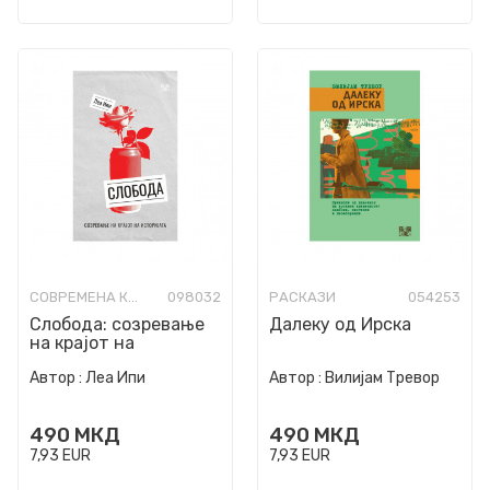
СОВРЕМЕНА КНИЖЕВНОСТ
098032
РАСКАЗИ
054253
Слобода: созревање
Далеку од Ирска
на крајот на
историјата
Автор :
Леа Ипи
Автор :
Вилијам Тревор
490
МКД
490
МКД
7,93
EUR
7,93
EUR