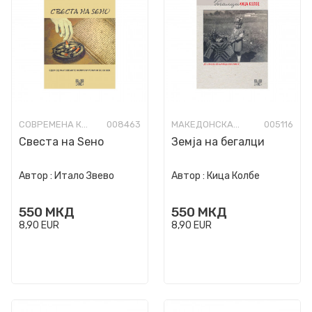
СОВРЕМЕНА КНИЖЕВНОСТ
008463
МАКЕДОНСКА КНИЖЕВНОСТ
005116
Свеста на Ѕено
Земја на бегалци
Автор :
Итало Звево
Автор :
Кица Колбе
550
МКД
550
МКД
8,90
EUR
8,90
EUR