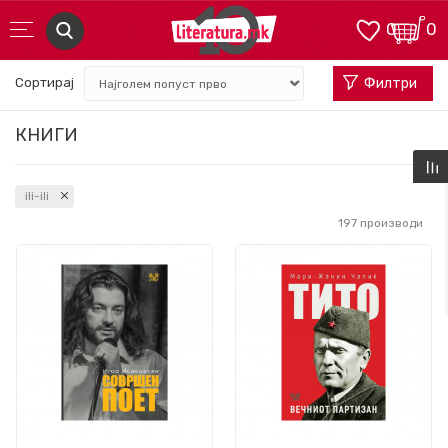
0
0
Сортирај
Филтри
КНИГИ
ili-ili
197
производи