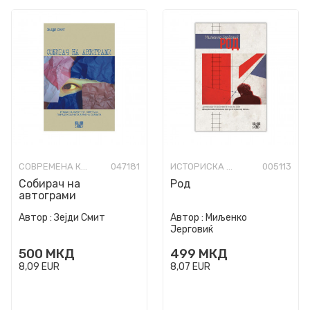
СОВРЕМЕНА КНИЖЕВНОСТ
047181
ИСТОРИСКА ФИКЦИЈА
005113
Собирач на
Род
автограми
Автор :
Зејди Смит
Автор :
Миљенко
Јерговиќ
500
МКД
499
МКД
8,09
EUR
8,07
EUR