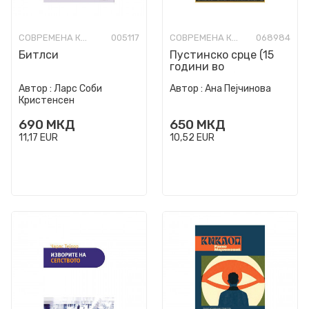
СОВРЕМЕНА КНИЖЕВНОСТ
005117
СОВРЕМЕНА КНИЖЕВНОСТ
068984
Битлси
Пустинско срце (15
години во
Авганистан)
Автор :
Ларс Соби
Автор :
Ана Пејчинова
Кристенсен
690
МКД
650
МКД
11,17
EUR
10,52
EUR