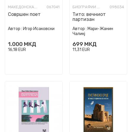
МАКЕДОНСКА КНИЖЕВНОСТ
067041
БИОГРАФИИ И МЕМОАРИ
098034
Совршен поет
Тито: вечниот
партизан
Автор :
Игор Исаковски
Автор :
Мари-Жанин
Чаликј
1.000
МКД
699
МКД
16,18
EUR
11,31
EUR