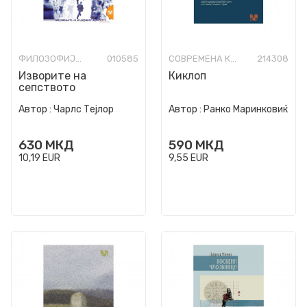
ФИЛОЗОФИЈА И СВЕТОГЛЕД
010585
СОВРЕМЕНА КНИЖЕВНОСТ
214308
Изворите на
Киклоп
сепството
Автор :
Чарлс Тејлор
Автор :
Ранко Маринковиќ
630
МКД
590
МКД
10,19
EUR
9,55
EUR