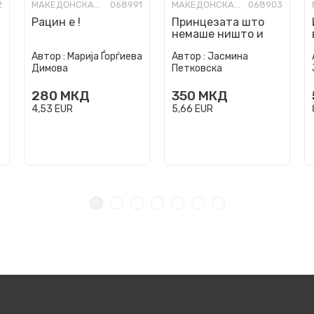
2
МАКЕДОНСКА КНИЖЕВНОСТ
068991
МАКЕДОНСКА КНИЖЕВНОСТ
068903
Рацин е !
Принцезата што
немаше ништо и
кралицата што
Автор :
Марија Ѓорѓиева
Автор :
Јасмина
даде се
Димова
Петковска
280
МКД
350
МКД
4,53
EUR
5,66
EUR