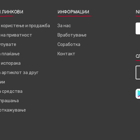
 ЛИНКОВИ
ИНФОРМАЦИИ
N
а користење и продажба
За нас
 на приватност
Вработување
купувате
Соработка
а плаќање
Контакт
С
 испорака
 артиклот за друг
ии
а средства
 прашања
 откажување