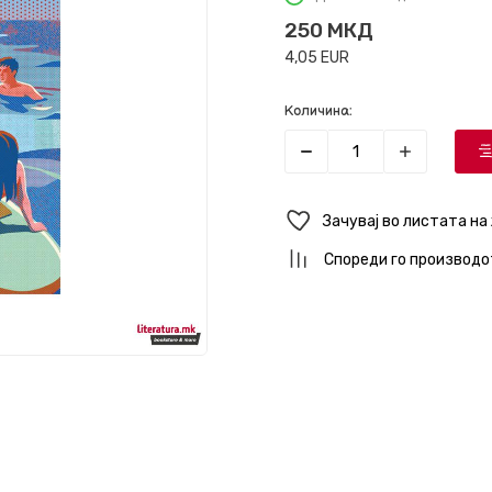
250
МКД
4,05
EUR
Количина:
Зачувај во листата на
Спореди го производо