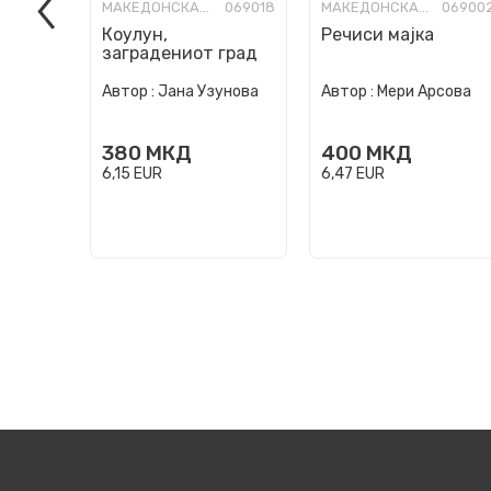
МАКЕДОНСКА КНИЖЕВНОСТ
069018
МАКЕДОНСКА КНИЖЕВНОСТ
06900
Коулун,
Речиси мајка
заградениот град
Автор :
Јана Узунова
Автор :
Мери Арсова
380
МКД
400
МКД
6,15
EUR
6,47
EUR