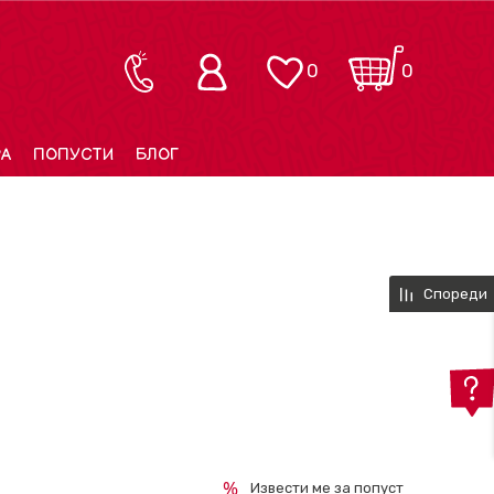
0
0
РА
ПОПУСТИ
БЛОГ
Спореди
Извести ме за попуст