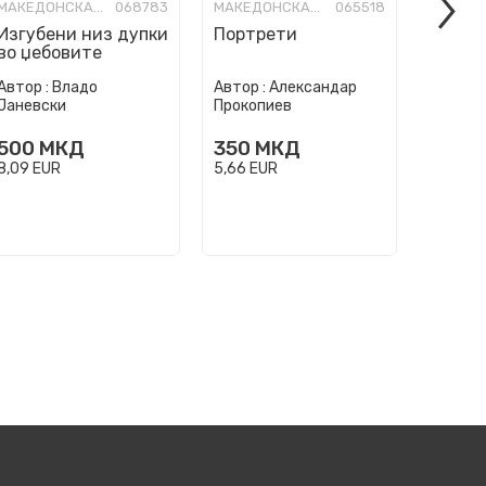
МАКЕДОНСКА КНИЖЕВНОСТ
068783
МАКЕДОНСКА КНИЖЕВНОСТ
065518
Изгубени низ дупки
Портрети
Понек
во џебовите
враќа
Автор :
Владо
Автор :
Александар
Автор :
Јаневски
Прокопиев
Дурацо
500
МКД
350
МКД
500
8,09
EUR
5,66
EUR
8,09
EU