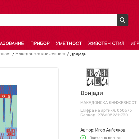
АЗОВАНИЕ
ПРИБОР
УМЕТНОСТ
ЖИВОТЕН СТИЛ
ИГ
вност
Македонска книжевност
Дријади
Дријади
МАКЕДОНСКА КНИЖЕВНОСТ
Шифра на артикл:
068573
Баркод:
9786082611730
Автор:
Игор Анѓелков
Достапно веднаш