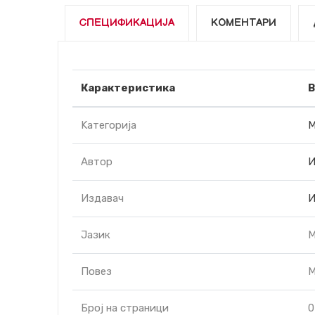
СПЕЦИФИКАЦИЈА
КОМЕНТАРИ
Карактеристика
В
Kатегорија
М
Автор
И
Издавач
И
Јазик
М
Повез
М
Број на страници
0