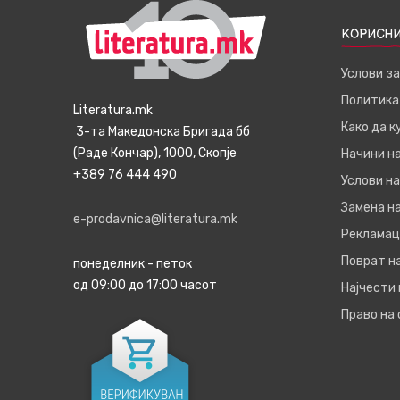
КОРИСНИ
Услови з
Политика
Literatura.mk
Како да 
3-та Македонска Бригада бб
(Раде Кончар), 1000, Скопје
Начини н
+389 76 444 490
Услови на
Замена на
e-prodavnica@literatura.mk
Рекламац
Поврат н
понеделник - петок
од 09:00 до 17:00 часот
Најчести
Право на