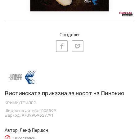
Сподели:
Вистинската приказна за носот на Пинокио
КРИМИ/ТРИЛЕР
Шифра на артикл:
005599
Баркод:
9789989329791
Автор:
Леиф Першон
Недостапен