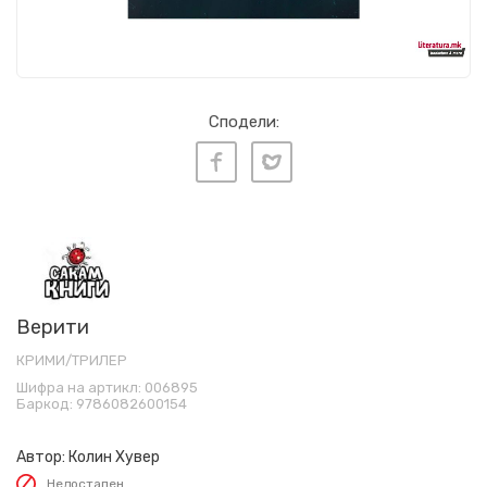
Сподели:
Верити
КРИМИ/ТРИЛЕР
Шифра на артикл:
006895
Баркод:
9786082600154
Автор:
Колин Хувер
Недостапен