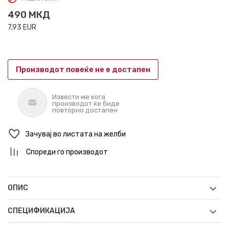
490
МКД
7,93
EUR
Производот повеќе не е достапен
Извести ме кога
производот ќе биде
повторно достапен
Зачувај во листата на желби
Спореди го производот
ОПИС
СПЕЦИФИКАЦИЈА