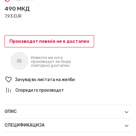
490
МКД
7,93
EUR
Производот повеќе не е достапен
Извести ме кога
производот ќе биде
повторно достапен
Зачувај во листата на желби
Спореди го производот
ОПИС
СПЕЦИФИКАЦИЈА