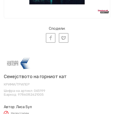
Сподели:
Семејството на горниот кат
КРИМИ/ТРИЛЕР
Шифра на артикл:
045199
Баркод:
9786082621005
Автор:
Лиса Ѕул
Недостапен