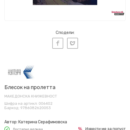
Сподели:
Блесок на пролетта
МАКЕДОНСКА КНИЖЕВНОСТ
Шифра на артикл:
006402
Баркод:
9786082620053
Автор:
Катерина Серафимовска
Извести ме за попуст
Достапно веднаш