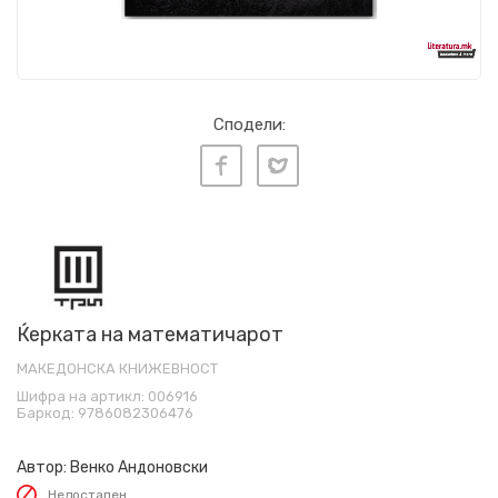
Сподели:
Ќерката на математичарот
МАКЕДОНСКА КНИЖЕВНОСТ
Шифра на артикл:
006916
Баркод:
9786082306476
Автор:
Венко Андоновски
Недостапен