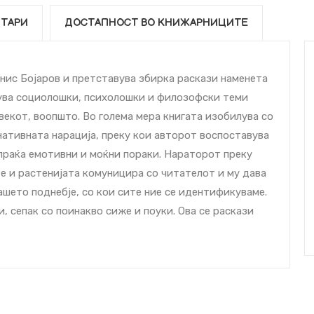
ТАРИ
ДОСТАПНОСТ ВО КНИЖАРНИЦИТЕ
енис Бојаров и претставува збирка раскази наменета
тува социолошки, психолошки и филозофски теми
овекот, воопшто. Во голема мера книгата изобилува со
ативната нарација, преку кои авторот воспоставува
праќа емотивни и моќни пораки. Нараторот преку
е и растенијата комуницира со читателот и му дава
ашето поднебје, со кои сите ние се идентификуваме.
и, сепак со поинакво сиже и поуки. Ова се раскази