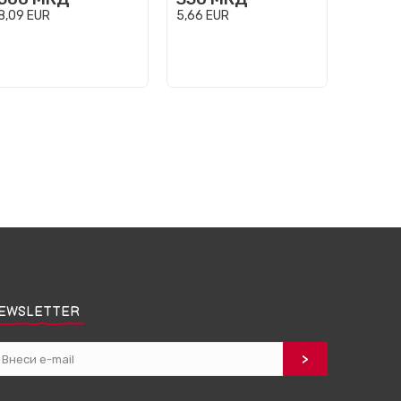
8,09
EUR
5,66
EUR
8,09
EU
EWSLETTER