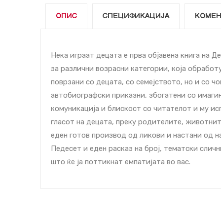
ОПИС
СПЕЦИФИКАЦИЈА
КОМЕН
Нека играат децата е прва објавена книга на Д
за различни возрасни категории, која обрабо
поврзани со децата, со семејството, но и со ч
автобиографски приказни, збогатени со имагин
комуникација и блискост со читателот и му ис
гласот на децата, преку родителите, животнит
еден готов производ од ликови и настани од н
Педесет и еден расказ на број, тематски сличн
што ќе ја поттикнат емпатијата во вас.