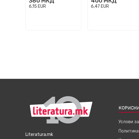
380
МКД
400
МКД
6,15
EUR
6,47
EUR
КОРИСНИ
Услови з
Политика
Literatura.mk