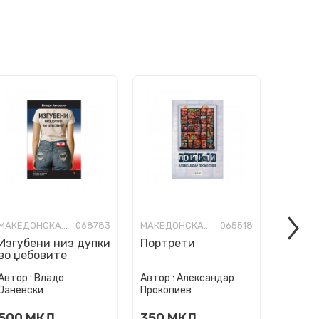
МАКЕДОНСКА КНИЖЕВНОСТ
068783
МАКЕДОНСКА КНИЖЕВНОСТ
065518
Изгубени низ дупки
Портрети
Понек
во џебовите
враќа
Автор :
Владо
Автор :
Александар
Автор :
Јаневски
Прокопиев
Дурацо
500
МКД
350
МКД
500