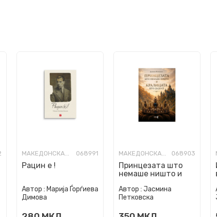
2
МАКЕДОНСКА КНИЖЕВНОСТ
068991
МАКЕДОНСКА КНИЖЕВНОСТ
068903
Рацин е !
Принцезата што
немаше ништо и
кралицата што
Автор :
Марија Ѓорѓиева
Автор :
Јасмина
даде се
Димова
Петковска
280
МКД
350
МКД