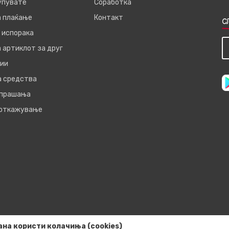
купувате
Соработка
а плаќање
Контакт
С
 испорака
 артиклот за друг
ии
а средства
 прашања
 откажување
ана користи колачиња (cookies)