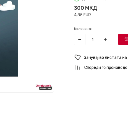
300
МКД
4,85
EUR
Количина:
Зачувај во листата на
Спореди го производо