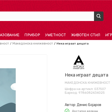
АЗОВАНИЕ
ПРИБОР
УМЕТНОСТ
ЖИВОТЕН СТИЛ
ИГ
вност
Македонска книжевност
Нека играат децата
Нека играат децата
МАКЕДОНСКА КНИЖЕВНОСТ
Шифра на артикл:
037507
Баркод:
9786082434025
Автор:
Денис Бојаров
Достапно веднаш