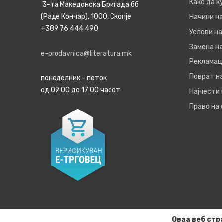
Како да 
3-та Македонска Бригада бб
(Раде Кончар), 1000, Скопје
Начини н
+389 76 444 490
Услови на
Замена на
e-prodavnica@literatura.mk
Рекламац
Поврат н
понеделник - петок
од 09:00 до 17:00 часот
Најчести
Право на
Оваа веб стр