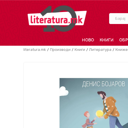
Барај
НОВО
КНИГИ
ОБР
literatura.mk
Производи
Книги
Литература
Книже