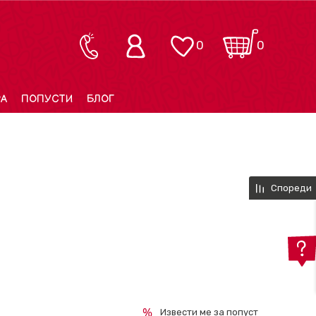
0
0
РА
ПОПУСТИ
БЛОГ
Спореди
Извести ме за попуст