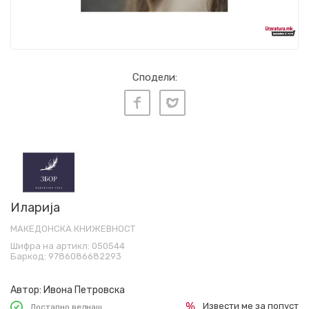
Сподели:
Иларија
МАКЕДОНСКА КНИЖЕВНОСТ
Шифра на артикл:
050544
Баркод:
9786086682293
Автор:
Ивона Петровска
Извести ме за попуст
Достапно веднаш