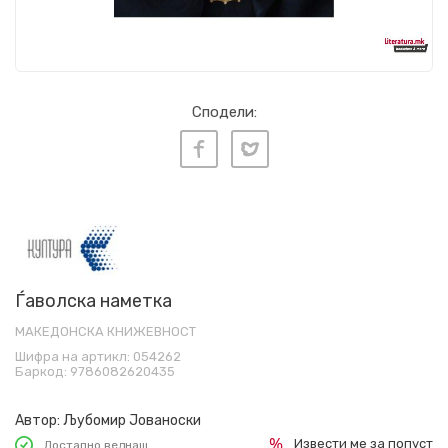
Сподели:
Ѓаволска наметка
МАКЕДОНСКА КНИЖЕВНОСТ
Шифра на артикл:
054262
Баркод:
9786082620435
Автор:
Љубомир Јованоски
Извести ме за попуст
Достапно веднаш