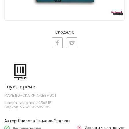
Сподели:
Глуво време
МАКЕДОНСКА КНИЖЕВНОСТ
Шифра на артикл:
056618
Баркод:
9786082309002
Автор:
Виолета Танчева-Златева
Извести ме за попуст
Достапно веднаш