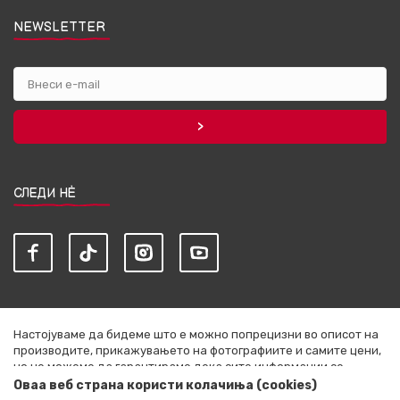
NEWSLETTER
СЛЕДИ НЀ
Настојуваме да бидеме што е можно попрецизни во описот на
производите, прикажувањето на фотографиите и самите цени,
но не можеме да гарантираме дека сите информации се
комплетни и без грешки. Сите артикли прикажани на сајтот се
Оваа веб страна користи колачиња (cookies)
дел од нашата понуда и не се подразбира дека се достапни во