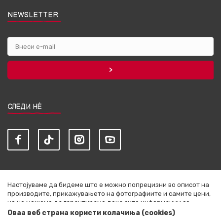
NEWSLETTER
СЛЕДИ НЀ
Настојуваме да бидеме што е можно попрецизни во описот на
производите, прикажувањето на фотографиите и самите цени,
но не можеме да гарантираме дека сите информации се
комплетни и без грешки. Сите артикли прикажани на сајтот се
Оваа веб страна користи колачиња (cookies)
дел од нашата понуда и не се подразбира дека се достапни во