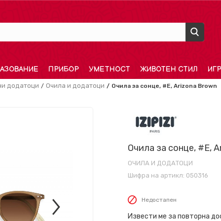
АЗОВАНИЕ
ПРИБОР
УМЕТНОСТ
ЖИВОТЕН СТИЛ
ИГ
и додатоци
Очила и додатоци
Очила за сонце, #E, Arizona Brown
Очила за сонце, #E, A
ОЧИЛА И ДОДАТОЦИ
Шифра на артикл:
050316
Недостапен
Извести ме за повторна д