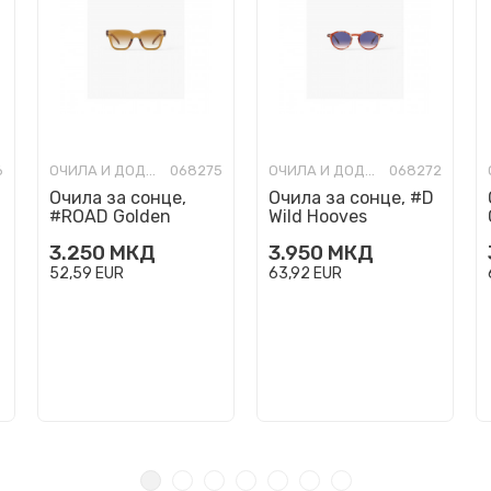
6
ОЧИЛА И ДОДАТОЦИ
068275
ОЧИЛА И ДОДАТОЦИ
068272
Очила за сонце,
Очила за сонце, #D
#ROAD Golden
Wild Hooves
Canyon
Polarized
3.250
МКД
3.950
МКД
52,59
EUR
63,92
EUR