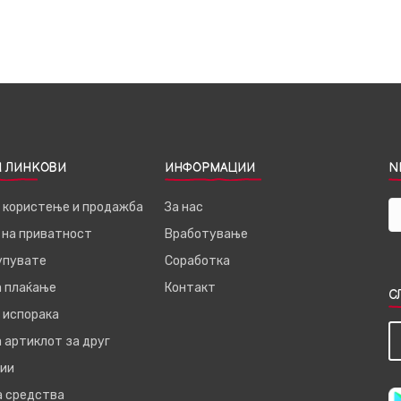
 ЛИНКОВИ
ИНФОРМАЦИИ
N
а користење и продажба
За нас
 на приватност
Вработување
купувате
Соработка
а плаќање
Контакт
С
 испорака
 артиклот за друг
ии
а средства