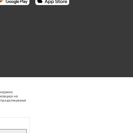
нејзино
изација на
Со продолжување