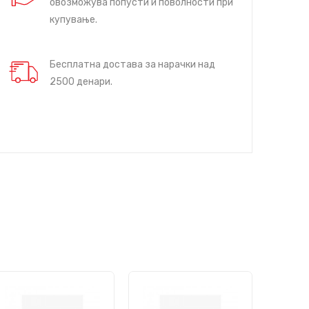
овозможува попусти и поволности при
купување.
Бесплатна достава за нарачки над
2500 денари.