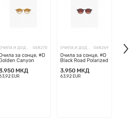
ОЧИЛА И ДОДАТОЦИ
068270
ОЧИЛА И ДОДАТОЦИ
068269
Очила за сонце, #D
Очила за сонце, #D
Очила 
Golden Canyon
Black Road Polarized
Wild H
Polarized
Polari
3.950
МКД
3.950
МКД
3.950
63,92
EUR
63,92
EUR
63,92
E