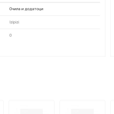
Очила и додатоци
Izipizi
0