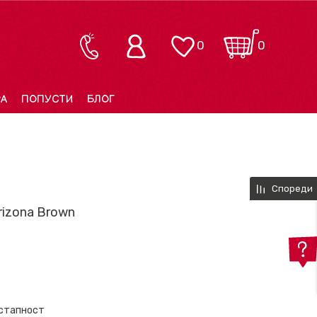
0
0
РА
ПОПУСТИ
БЛОГ
Спореди
rizona Brown
остапност