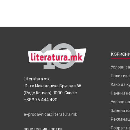
КОРИСНИ
Услови з
Политика
Literatura.mk
Како да 
3-та Македонска Бригада бб
(Раде Кончар), 1000, Скопје
Начини н
+389 76 444 490
Услови на
Замена на
e-prodavnica@literatura.mk
Рекламац
Поврат н
понеделник - петок