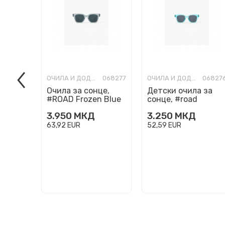
ОЧИЛА И ДОДАТОЦИ
068277
ОЧИЛА И ДОДАТОЦИ
06827
Очила за сонце,
Детски очила за
#ROAD Frozen Blue
сонце, #road
Turquoise Stone
3.950
МКД
3.250
МКД
63,92
EUR
52,59
EUR