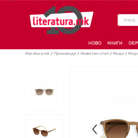
Барај
НОВО
КНИГИ
ОБР
literatura.mk
Производи
Животен стил
Мода
Модн