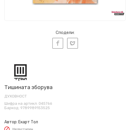
Сподели:
Тишината зборува
ДУХОВНОСТ
Шифра на артикл:
045766
Баркод:
9789989153525
Автор:
Екарт Тол
Недостапен