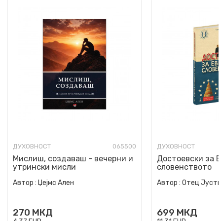
ДУХОВНОСТ
065500
ДУХОВНОСТ
Мислиш, создаваш - вечерни и
Достоевски за Е
утрински мисли
словенството
Автор :
Џејмс Ален
Автор :
Отец Јусти
270
МКД
699
МКД