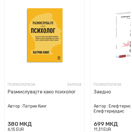
ПСИХОЛОГИЈА
069024
ПСИХОЛОГИЈА
Размислувајте како психолог
Заедно
Автор :
Патрик Кинг
Автор :
Елефтериос
Елефтеријадис
380
МКД
699
МКД
6,15
EUR
11,31
EUR