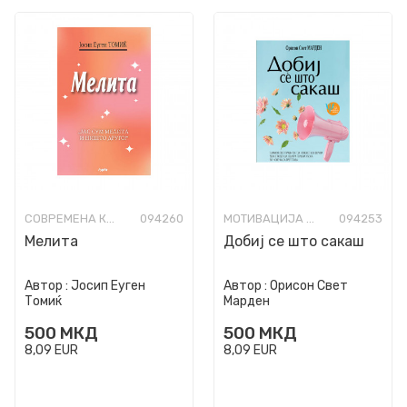
СОВРЕМЕНА КНИЖЕВНОСТ
094260
МОТИВАЦИЈА И САМОПОМОШ
094253
Мелита
Добиј се што сакаш
Автор :
Јосип Еуген
Автор :
Орисон Свет
Томиќ
Марден
500
МКД
500
МКД
8,09
EUR
8,09
EUR