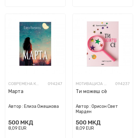
СОВРЕМЕНА КНИЖЕВНОСТ
094247
МОТИВАЦИЈА И САМОПОМОШ
094237
Марта
Ти можеш сè
Автор :
Елиза Ожешкова
Автор :
Орисон Свет
Марден
500
МКД
500
МКД
8,09
EUR
8,09
EUR