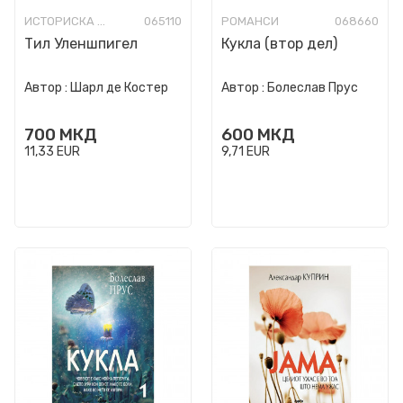
ИСТОРИСКА ФИКЦИЈА
065110
РОМАНСИ
068660
Тил Уленшпигел
Кукла (втор дел)
Автор :
Шарл де Костер
Автор :
Болеслав Прус
700
МКД
600
МКД
11,33
EUR
9,71
EUR