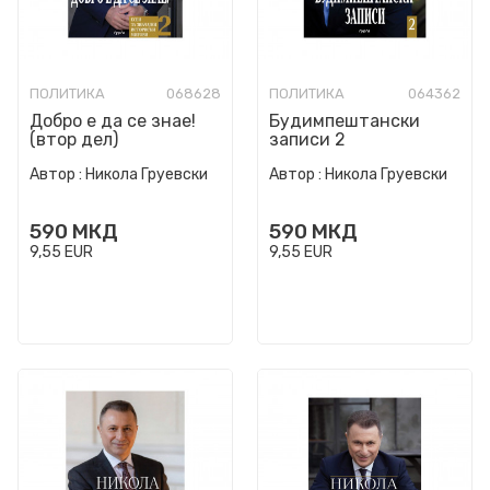
ПОЛИТИКА
068628
ПОЛИТИКА
064362
Добро е да се знае!
Будимпештански
(втор дел)
записи 2
Автор :
Никола Груевски
Автор :
Никола Груевски
590
МКД
590
МКД
9,55
EUR
9,55
EUR