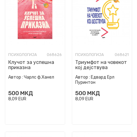
ПСИХОЛОГИЈА
068626
ПСИХОЛОГИЈА
068621
Клучот за успешна
Триумфот на човекот
приказна
кој дејствува
Автор :
Чарлс ф.Ханел
Автор :
Едвард Ерл
Пуринтон
500
МКД
500
МКД
8,09
EUR
8,09
EUR