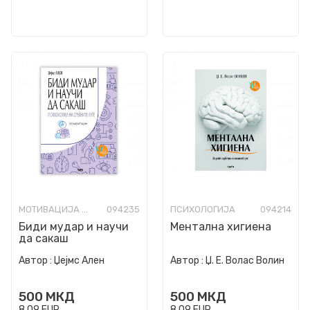
МОТИВАЦИЈА И САМОПОМОШ
094235
ПСИХОЛОГИЈА
094214
Биди мудар и научи
Ментална хигиена
да сакаш
Автор :
Џејмс Ален
Автор :
Џ. Е. Волас Волин
500
МКД
500
МКД
8,09
EUR
8,09
EUR