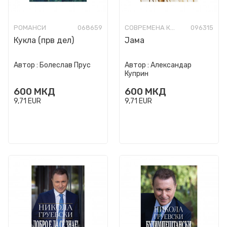
РОМАНСИ
068659
СОВРЕМЕНА КНИЖЕВНОСТ
096315
Кукла (прв дел)
Јама
Автор :
Болеслав Прус
Автор :
Александар
Куприн
600
МКД
600
МКД
9,71
EUR
9,71
EUR