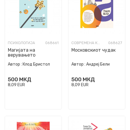
ПСИХОЛОГИЈА
068661
СОВРЕМЕНА КНИЖЕВНОСТ
068627
Магијата на
Московскиот чудак
верувањето
Автор :
Клод Бристол
Автор :
Андреј Бели
500
МКД
500
МКД
8,09
EUR
8,09
EUR