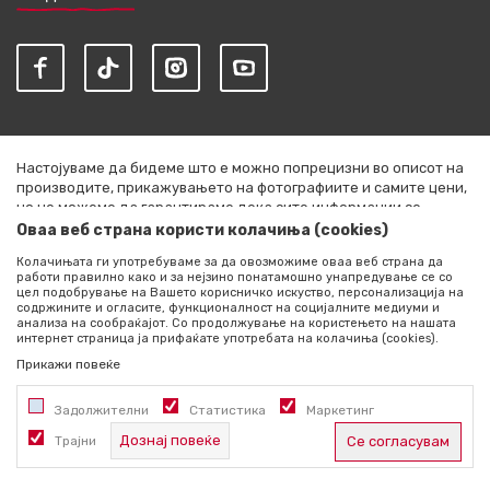
Настојуваме да бидеме што е можно попрецизни во описот на
производите, прикажувањето на фотографиите и самите цени,
но не можеме да гарантираме дека сите информации се
комплетни и без грешки. Сите артикли прикажани на сајтот се
Оваа веб страна користи колачиња (cookies)
дел од нашата понуда и не се подразбира дека се достапни во
Колачињата ги употребуваме за да овозможиме оваа веб страна да
секој момент. Расположливоста на производите можете да ја
работи правилно како и за нејзино понатамошно унапредување се со
проверите со повик на +389 76 444 490
цел подобрување на Вашето корисничко искуство, персонализација на
содржините и огласите, функционалност на социјалните медиуми и
©2026
literatura.mk
, Изработено од
NB SOFT
. Сите права
анализа на сообраќајот. Со продолжување на користењето на нашата
интернет страница ја прифаќате употребата на колачиња (cookies).
задржани.
Прикажи повеќе
Задолжителни
Статистика
Маркетинг
Дознај повеќе
Трајни
Се согласувам