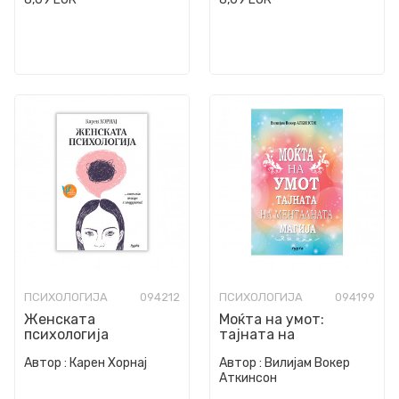
ПСИХОЛОГИЈА
094212
ПСИХОЛОГИЈА
094199
Женската
Моќта на умот:
психологија
тајната на
менталната магија
Автор :
Карен Хорнај
Автор :
Вилијам Вокер
Аткинсон