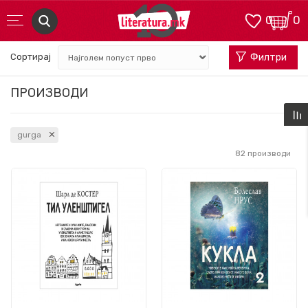
0
0
Сортирај
Филтри
ПРОИЗВОДИ
gurga
82
производи