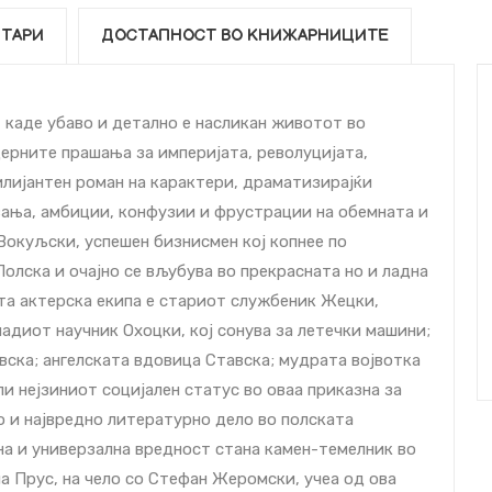
ТАРИ
ДОСТАПНОСТ ВО КНИЖАРНИЦИТЕ
к, каде убаво и детално е насликан животот во
дерните прашања за империјата, револуцијата,
илијантен роман на карактери, драматизирајќи
ања, амбиции, конфузии и фрустрации на обемната и
 Вокуљски, успешен бизнисмен кој копнее по
олска и очајно се вљубува во прекрасната но и ладна
ата актерска екипа е стариот службеник Жецки,
ладиот научник Охоцки, кој сонува за летечки машини;
ска; ангелската вдовица Ставска; мудрата војвотка
ли нејзиниот социјален статус во оваа приказна за
мо и највредно литературно дело во полската
лна и универзална вредност стана камен-темелник во
а Прус, на чело со Стефан Жеромски, учеа од ова