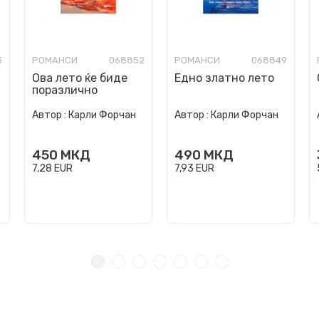
3
РОМАНСИ
068852
РОМАНСИ
068849
Ова лето ќе биде
Едно златно лето
поразлично
Автор :
Карли Форчан
Автор :
Карли Форчан
450
МКД
490
МКД
7,28
EUR
7,93
EUR