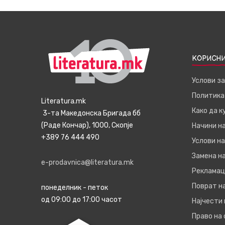
КОРИСНИ
Услови з
Политика
Literatura.mk
Како да 
3-та Македонска Бригада бб
(Раде Кончар), 1000, Скопје
Начини н
+389 76 444 490
Услови на
Замена на
e-prodavnica@literatura.mk
Рекламац
Поврат н
понеделник - петок
од 09:00 до 17:00 часот
Најчести
Право на