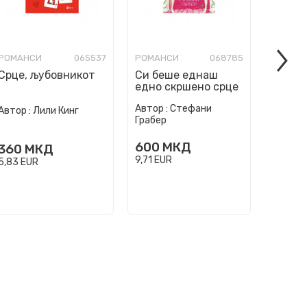
РОМАНСИ
065537
РОМАНСИ
068785
РОМАН
Срце, љубовникот
Си беше еднаш
Мојот
едно скршено срце
одмор
Автор :
Стефани
Автор :
Лили Кинг
Автор :
Грабер
600
МКД
360
МКД
490
9,71
EUR
5,83
EUR
7,93
EU