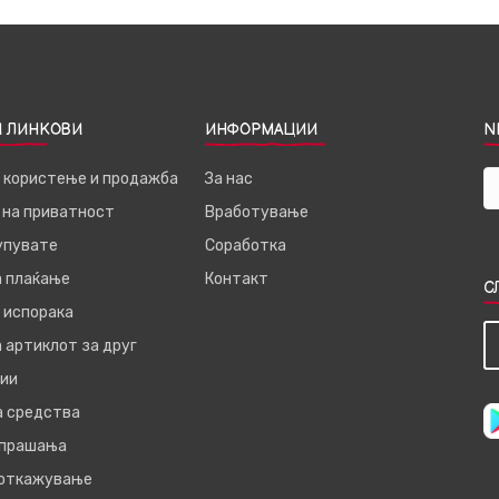
 ЛИНКОВИ
ИНФОРМАЦИИ
N
а користење и продажба
За нас
 на приватност
Вработување
купувате
Соработка
а плаќање
Контакт
С
 испорака
 артиклот за друг
ии
а средства
 прашања
 откажување