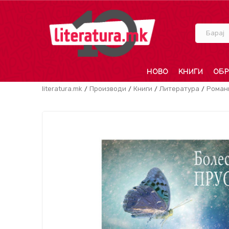
Барај
НОВО
КНИГИ
ОБР
literatura.mk
Производи
Книги
Литература
Роман