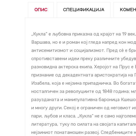
ОПИС
СПЕЦИФИКАЦИЈА
КОМЕН
„Кукла“ е љубовна приказна од крајот на 19 ве
Варшава, но е и роман кој гледа напред кон мо
антисемитизмот и социјализмот. Пред сè е бр
спротивставени идеи преку различните убедув
разновидна актерска екипа. Херојот на Прус е
признание од декадентната аристократија на П
Изабела, која е нејзина припадничка. Во богат
носталгичен за револуциите од 1848 година; м
разузданата и манипулативна бароница Кшешов
и многу други. Секој е ограничен од неговиот и
пари, љубов и класа. „Кукла“ не е само најголе
литература, туку по силата на својата капита
нејзиниот понатамошен развој. Следбениците н