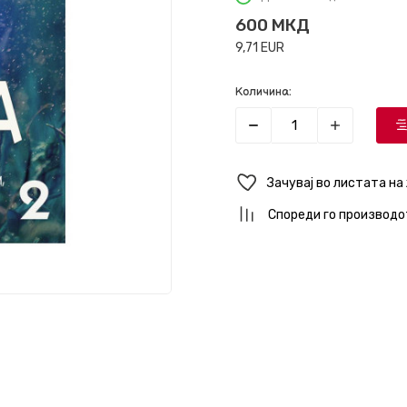
600
МКД
9,71
EUR
Количина:
Зачувај во листата на
Спореди го производо