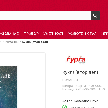
АЗОВАНИЕ
ПРИБОР
УМЕТНОСТ
ЖИВОТЕН СТИЛ
ИГ
и
Романси
Кукла (втор дел)
Кукла (втор дел)
РОМАНСИ
Шифра на артикл:
068660
Баркод:
978-608-201-517-0
Автор:
Болеслав Прус
Достапно веднаш