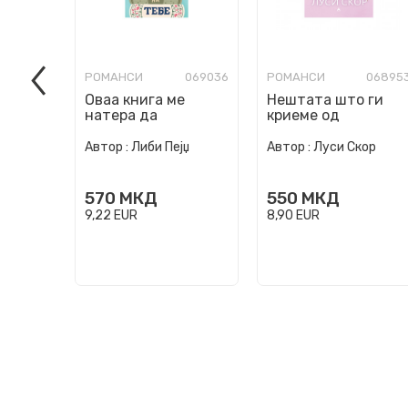
РОМАНСИ
069036
РОМАНСИ
06895
Оваа книга ме
Нештата што ги
натера да
криеме од
помислам на тебе
светлината
Автор :
Либи Пејџ
Автор :
Луси Скор
570
МКД
550
МКД
9,22
EUR
8,90
EUR