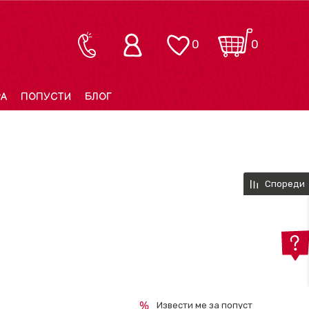
0
0
РА
ПОПУСТИ
БЛОГ
Спореди
Извести ме за попуст