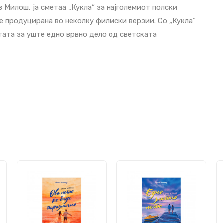
 Милош, ја сметаа „Кукла“ за најголемиот полски
 е продуцирана во неколку филмски верзии. Со „Кукла“
гата за уште едно врвно дело од светската