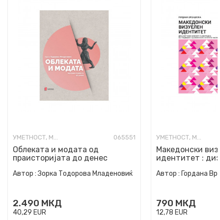
УМЕТНОСТ, МОДА И ИЗРАБОТКИ
065551
УМЕТНОСТ, МОДА И ИЗРАБОТКИ
Облеката и модата од
Македонски виз
праисторијата до денес
идентитет : диз
можност за евол
Автор :
Зорка Тодорова Младеновиќ
Автор :
Гордана Вр
традици...
2.490
МКД
790
МКД
40,29
EUR
12,78
EUR