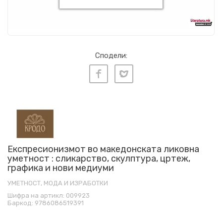
Сподели:
Експресионизмот во македонската ликовна
уметност : сликарство, скулптура, цртеж,
графика и нови медиуми
УМЕТНОСТ, МОДА И ИЗРАБОТКИ
Шифра на артикл:
009923
Баркод:
9786086519391