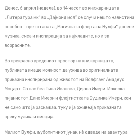
Денес, 6 април (недела), во 14 часот во книжарницата
„Литература.мк“ во „Дајмонд мол“ се случи нешто навистина
посебно – претставата „Магичната флејта на Вулфи“ донесе
музика, смеа и инспирација за најмладите, но и за
возрасните.
Во прекрасно уредениот простор на книжарницата,
публиката имаше можност да ужива во оригиналната
приказна инспирирана од животот на Волфганг Амадеус
Моцарт. Со нас беа Тина Иванова, Дијана Имери-Илкоска,
пијанистот Дино Имери и флејтистката Будимка Имери, кои
не само што ја раскажаа, туку и ја оживеаја приказната
преку музика и емоција.
Малиот Вулфи, љубопитниот јунак, нè одведе на авантура