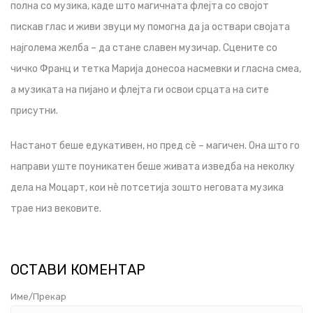
полна со музика, каде што магичната флејта со својот
пискав глас и живи звуци му помогна да ја оствари својата
најголема желба – да стане славен музичар. Сцените со
чичко Франц и тетка Марија донесоа насмевки и гласна смеа,
а музиката на пијано и флејта ги освои срцата на сите
присутни.
Настанот беше едукативен, но пред сè – магичен. Она што го
направи уште поуникатен беше живата изведба на неколку
дела на Моцарт, кои нè потсетија зошто неговата музика
трае низ вековите.
ОСТАВИ КОМЕНТАР
Име/Прекар