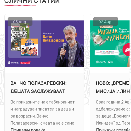
СЛИЧНИ СТАТИИ
05.
Aug.
02.
Aug.
ВАНЧО ПОЛАЗАРЕВСКИ:
НОВО: „ВРЕМЕ
ДЕЦАТА ЗАСЛУЖУВААТ
МИСИЈА ИЛИН
ПРИКАЗНИ ШТО ЌЕ ГИ
АВАНТУРИСТИ
Во приказните на етаблираниот
Оваа година 2 Ав
НАСМЕАТ, НО И ШТО ЌЕ ГИ
ПАТУВАЊЕ НА
и наградуван писател за деца и
одбележуваме со
ПОТТИКНАТ ДА
ЧИТАТЕЛИ НИ
за возрасни, Ванчо
за деца „Времепл
Полазаревски, смеата не е само
Илинден“ од Пери
РАЗМИСЛУВААТ ЗА СВЕТОТ
ИСТОРИЈАТА
Прикажи повеќе
Прикажи повеќе
забава – таа е начин најмладите
која неодамна из