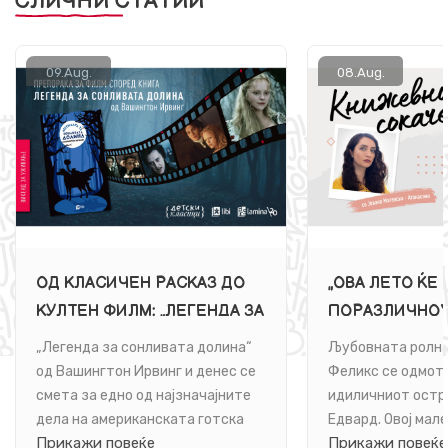
СЛИЧНИ СТАТИИ
09.
Aug.
08.
Aug.
ОД КЛАСИЧЕН РАСКАЗ ДО
„ОВА ЛЕТО ЌЕ
КУЛТЕН ФИЛМ: „ЛЕГЕНДА ЗА
ПОРАЗЛИЧНО“
СОНЛИВАТА ДОЛИНА“
НА ЉУБОВТА
„Легенда за сонливата долина“
Љубовната ролна 
од Вашингтон Ирвинг и денес се
Феликс се одмот
смета за едно од најзначајните
идиличниот остр
дела на американската готска
Едвард. Овој мале
Прикажи повеќе
Прикажи повеќе
литература, а нејзината ...
огнени кражбреж