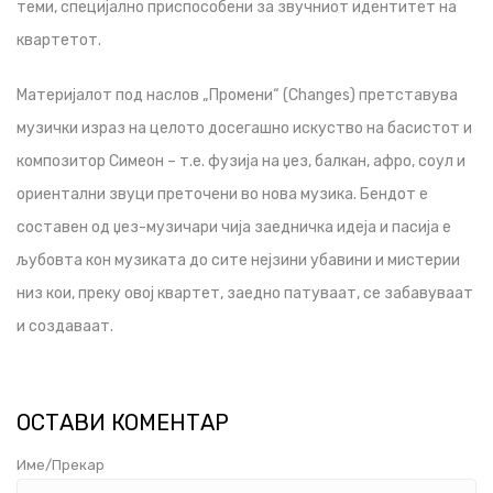
теми, специјално приспособени за звучниот идентитет на
квартетот.
Материјалот под наслов „Промени“ (Changes) претставува
музички израз на целото досегашно искуство на басистот и
композитор Симеон – т.е. фузија на џез, балкан, афро, соул и
ориентални звуци преточени во нова музика. Бендот е
составен од џез-музичари чија заедничка идеја и пасија е
љубовта кон музиката до сите нејзини убавини и мистерии
низ кои, преку овој квартет, заедно патуваат, се забавуваат
и создаваат.
ОСТАВИ КОМЕНТАР
Име/Прекар