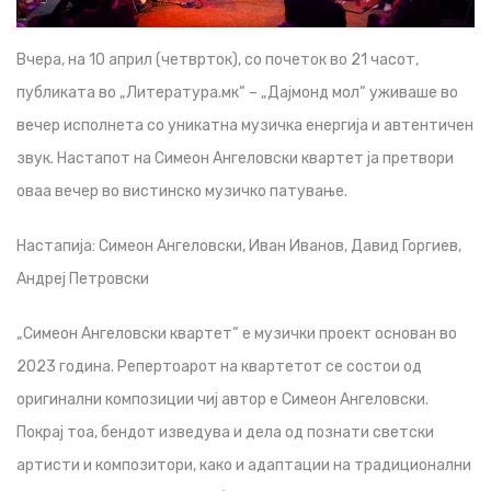
Вчера, на 10 април (четврток), со почеток во 21 часот,
публиката во „Литература.мк“ – „Дајмонд мол“ уживаше во
вечер исполнета со уникатна музичка енергија и автентичен
звук. Настапот на Симеон Ангеловски квартет ја претвори
оваа вечер во вистинско музичко патување.
Настапија: Симеон Ангеловски, Иван Иванов, Давид Горгиев,
Андреј Петровски
„Симеон Ангеловски квартет“ е музички проект основан во
2023 година. Репертоарот на квартетот се состои од
оригинални композиции чиј автор е Симеон Ангеловски.
Покрај тоа, бендот изведува и дела од познати светски
артисти и композитори, како и адаптации на традиционални