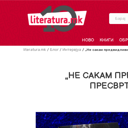
Барај
НОВО
КНИГИ
ОБР
literatura.mk
Блог
Интервјуа
„Не сакам предвидливи
„НЕ САКАМ П
ПРЕСВР