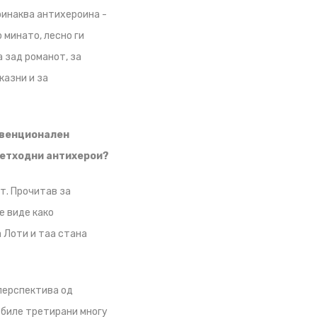
оинаква антихероина -
 минато, лесно ги
 зад романот, за
казни и за
онвенционален
претходни антихерои?
т. Прочитав за
е виде како
а Лоти и таа стана
 перспектива од
 биле третирани многу