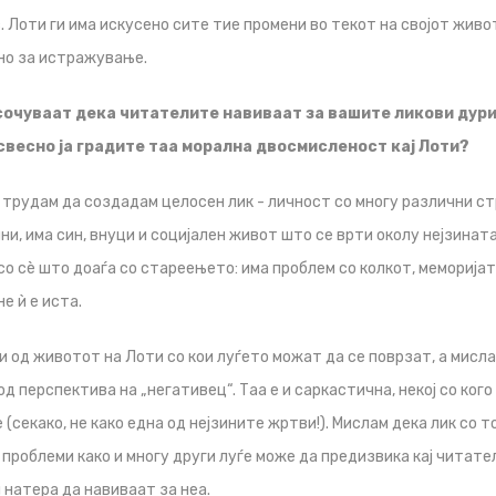
 Лоти ги има искусено сите тие промени во текот на својот живот
но за истражување.
сочуваат дека читателите навиваат за вашите ликови дури
 свесно ја градите таа морална двосмисленост кај Лоти?
 трудам да создадам целосен лик - личност со многу различни ст
и, има син, внуци и социјален живот што се врти околу нејзината
со сè што доаѓа со стареењето: има проблем со колкот, меморијата
е ѝ е иста.
и од животот на Лоти со кои луѓето можат да се поврзат, а мисла
д перспектива на „негативец“. Таа е и саркастична, некој со ког
(секако, не како една од нејзините жртви!). Мислам дека лик со 
 проблеми како и многу други луѓе може да предизвика кај читат
 натера да навиваат за неа.