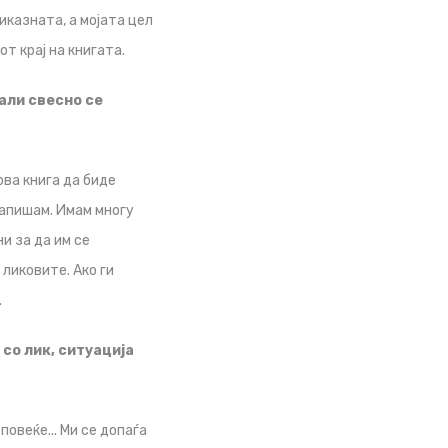
иказната, а мојата цел
т крај на книгата.
Дали свесно се
ова книга да биде
напишам. Имам многу
и за да им се
 ликовите. Ако ги
.
 со лик, ситуација
овеќе... Ми се допаѓа