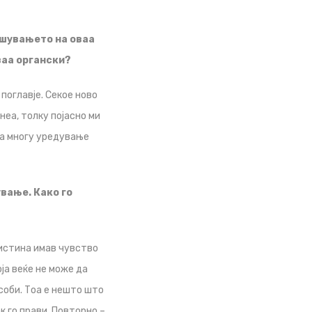
ишувањето на оваа
ваа органски?
поглавје. Секое ново
неа, толку појасно ми
ра многу уредување
ување. Како го
вистина имав чувство
оја веќе не може да
соби. Тоа е нешто што
к го прави. Повторно –