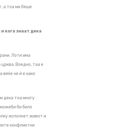
, а тоа ми беше
 и кога знаат дека
рани. Лоти има
 црква. Воедно, таа е
 веќе не ѝ е како
м дека тоа многу
о можеби би било
толку исполнет живот и
елите конфликтни