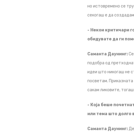
но истовремено се тру
секогаш е да создадам 
- Некои критичари г
обидувате да ги пом
Саманта Даунинг:
Се
подобра од претходнат
идеи што никогаш не с
посветам. Приказната м
сакам ликовите, тогаш 
- Која беше почетна
или тема што долго 
Саманта Даунинг:
Де