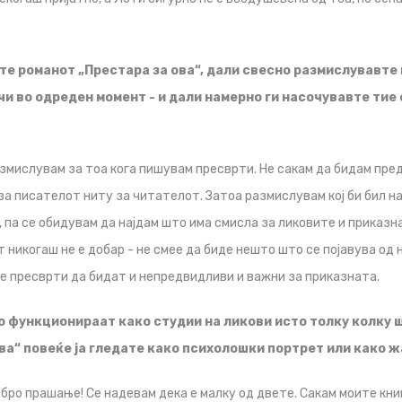
те романот „Престара за ова“, дали свесно размислувавте
чи во одреден момент - и дали намерно ги насочувавте тие
змислувам за тоа кога пишувам пресврти. Не сакам да бидам пре
 за писателот ниту за читателот. Затоа размислувам кој би бил н
т, па се обидувам да најдам што има смисла за ликовите и приказн
 никогаш не е добар - не смее да биде нешто што се појавува од 
е пресврти да бидат и непредвидливи и важни за приказната.
о функционираат како студии на ликови исто толку колку ш
ва“ повеќе ја гледате како психолошки портрет или како 
бро прашање! Се надевам дека е малку од двете. Сакам моите кни