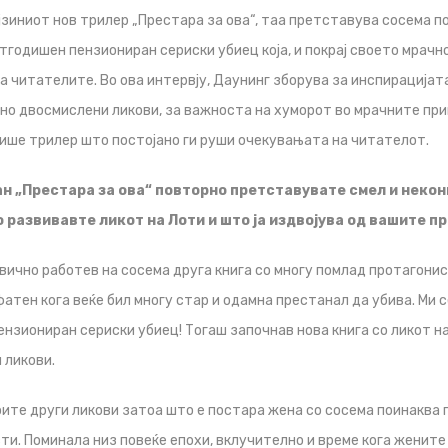
јзиниот нов трилер „Престара за ова“, таа претставува сосема п
тгодишен пензиониран сериски убиец која, и покрај своето мрачно
а читателите. Во ова интервју, Даунинг зборува за инспирацијата
о двосмислени ликови, за важноста на хуморот во мрачните при
ише трилер што постојано ги руши очекувањата на читателот.
ан „Престара за ова“ повторно претставувате смел и нек
о развивавте ликот на Лоти и што ја издвојува од вашите 
вично работев на сосема друга книга со многу помлад протагонис
фатен кога веќе бил многу стар и одамна престанал да убива. Ми с
ензиониран сериски убиец! Тогаш започнав нова книга со ликот н
 ликови.
оите други ликови затоа што е постара жена со сосема поинаква
и. Поминала низ повеќе епохи, вклучително и време кога жените