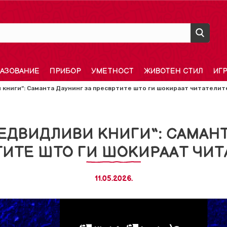
АЗОВАНИЕ
ПРИБОР
УМЕТНОСТ
ЖИВОТЕН СТИЛ
ИГ
 книги“: Саманта Даунинг за пресвртите што ги шокираат читателит
РЕДВИДЛИВИ КНИГИ“: САМАНТ
ТИТЕ ШТО ГИ ШОКИРААТ ЧИТ
11.05.2026.