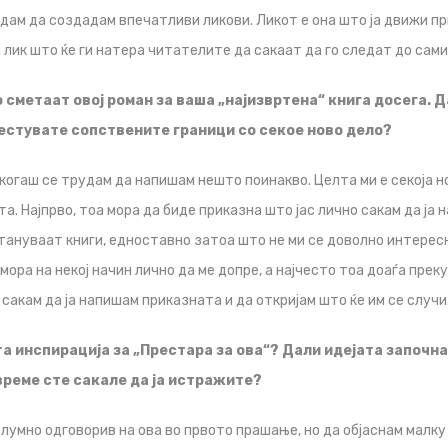
дам да создадам впечатливи ликови. Ликот е она што ја движи пр
лик што ќе ги натера читателите да сакаат да го следат до самио
о сметаат овој роман за ваша „најизвртена“ книга досега. 
естувате сопствените граници со секое ново дело?
когаш се трудам да напишам нешто поинакво. Целта ми е секоја н
а. Најпрво, тоа мора да биде приказна што јас лично сакам да ја 
тануваат книги, едноставно затоа што не ми се доволно интересн
ора на некој начин лично да ме допре, а најчесто тоа доаѓа преку
сакам да ја напишам приказната и да откријам што ќе им се случи
та инспирација за „Престара за ова“? Дали идејата започна
време сте сакале да ја истражите?
лумно одговорив на ова во првото прашање, но да објаснам малку п