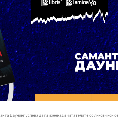
аманта Даунинг успева да ги изненади читателите со ликови кои с