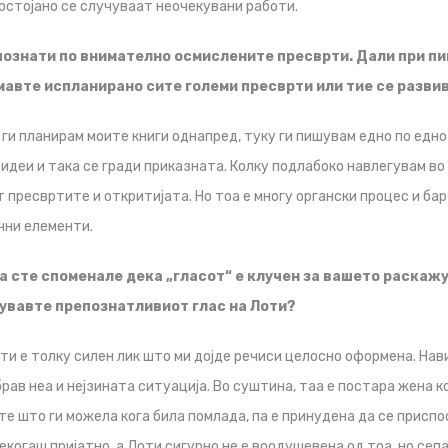
постојано се случуваат неочекувани работи.
 познати по внимателно осмислените пресврти. Дали при п
мавте испланирано сите големи пресврти или тие се разви
 ги планирам моите книги однапред, туку ги пишувам едно по едно 
 идеи и така се гради приказната. Колку подлабоко навлегувам во 
т пресвртите и откритијата. Но тоа е многу органски процес и ба
чни елементи.
уа сте споменале дека „гласот“ е клучен за вашето раскаж
кувавте препознатливиот глас на Лоти?
ти е толку силен лик што ми дојде речиси целосно оформена. На
брав неа и нејзината ситуација. Во суштина, таа е постара жена к
те што ги можела кога била помлада, па е принудена да се приспо
секогаш пријатно, а Лоти сигурно не е воодушевена од тоа, но сепа