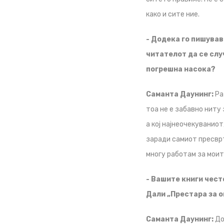
како и сите ние.
- Додека го пишував
читателот да се слу
погрешна насока?
Саманта Даунинг:
Ра
тоа не е забавно ниту
а кој најнеочекуванио
заради самиот пресврт
многу работам за моит
- Вашите книги чест
Дали „Престара за о
Саманта Даунинг:
До