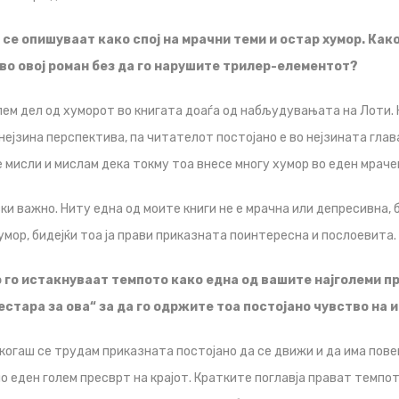
 се опишуваат како спој на мрачни теми и остар хумор. Как
 во овој роман без да го нарушите трилер-елементот?
лем дел од хуморот во книгата доаѓа од набљудувањата на Лоти. 
нејзина перспектива, па читателот постојано е во нејзината глав
 мисли и мислам дека токму тоа внесе многу хумор во еден мраче
ки важно. Ниту една од моите книги не е мрачна или депресивна, 
умор, бидејќи тоа ја прави приказната поинтересна и послоевита.
 го истакнуваат темпото како една од вашите најголеми пр
стара за ова“ за да го одржите тоа постојано чувство на 
когаш се трудам приказната постојано да се движи и да има пове
о еден голем пресврт на крајот. Кратките поглавја прават темпот