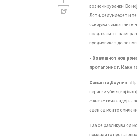
вознемирувачки. Во не
Лоти, седумдесет и пе
освојува симпатиите н
создавањето на моралн
предизвикот да се нап
- Во вашиот нов ром
протагонист. Како г
Саманта Даунинг:
Пр
сериски убиец кој бил 
фантастична идеја - п
еден од моите омилени
Таа се разликува од м
помладите протагонист