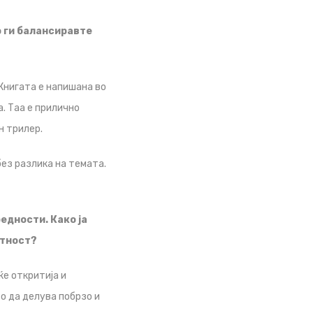
о ги балансиравте
Книгата е напишана во
а. Таа е прилично
н трилер.
без разлика на темата.
едности. Како ја
итност?
ќе откритија и
о да делува побрзо и