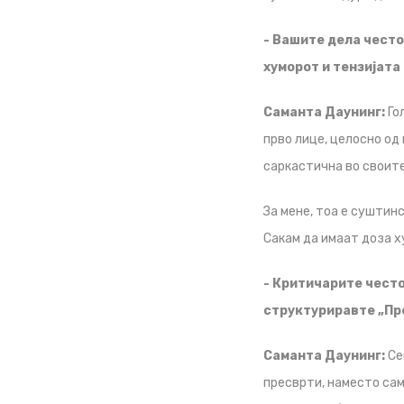
- Вашите дела често
хуморот и тензијата
Саманта Даунинг:
Го
прво лице, целосно од 
саркастична во своите
За мене, тоа е суштинс
Сакам да имаат доза х
- Критичарите често
структуриравте „Пре
Саманта Даунинг:
Се
пресврти, наместо сам