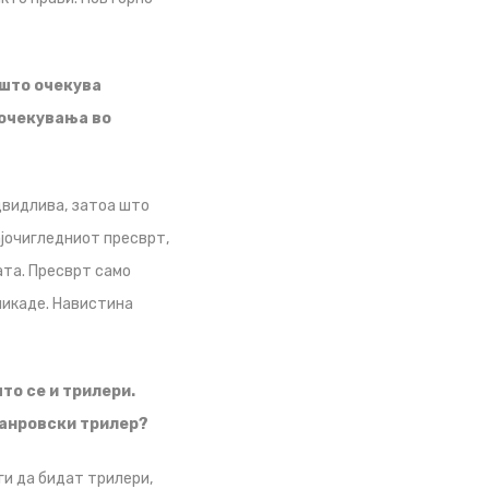
 што очекува
 очекувања во
двидлива, затоа што
ајочигледниот пресврт,
ата. Пресврт само
никаде. Навистина
то се и трилери.
жанровски трилер?
ги да бидат трилери,