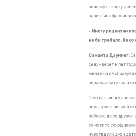
поинаку отколку денес.
навистина фасцинант
- Многу рецензии по
не би требало. Како
Саманта Даунинг:
Се
седумдесет и пет годин
жена која се справува 
порано, а ниту силата н
Постојат многу аспект
помага кога пишувате о
забавно да се дружите 
со истите секојдневни
чувства или дури да ги