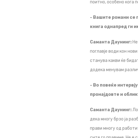
поитно, особено кога 
- Вашите романи се
книга однапред ги и
Саманта Даунинг:
Не
поглавје води кон нови
станува какви ќе бида
додека менувам разли
- Во повеќе интервј
пронајдовте и обли
Саманта Даунинг:
Ло
дека многу брзо ја раз
прави многу од работи
сите го правиме. Не е 