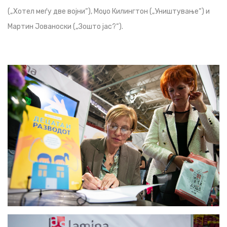
(„Хотел меѓу две војни“), Мoџо Килингтон („Уништување“) и
Мартин Јованоски („Зошто јас?“).