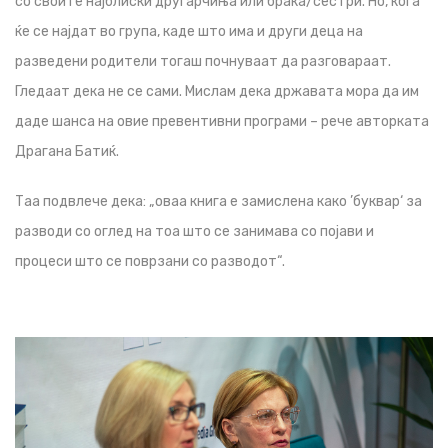
со своите најблиски другарчиња или браќа/сестри. Но, кога
ќе се најдат во група, каде што има и други деца на
разведени родители тогаш почнуваат да разговараат.
Гледаат дека не се сами. Мислам дека државата мора да им
даде шанса на овие превентивни програми – рече авторката
Драгана Батиќ.
Таа подвлече дека: „оваа книга е замислена како ’буквар‘ за
разводи со оглед на тоа што се занимава со појави и
процеси што се поврзани со разводот“.