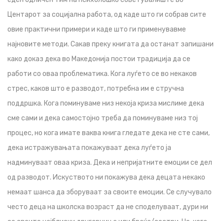
Центарот за социјална работа, од каде што ги собрав сите
овие практични примери и каде што ги применувавме
најновите методи. Сакав преку книгата да останат запишани
како доказ дека во Македонија постои традиција да се
работи со оваа проблематика. Кога луѓето се во некаков
стрес, каков што е разводот, потребна им е стручна
поддршка. Кога поминуваме низ некоја криза мислиме дека
сме сами и дека самостојно треба да поминуваме низ тој
процес, но кога имате ваква книга гледате дека не сте сами,
дека истражувањата покажуваат дека луѓето ја
надминуваат оваа криза. Дека и непријатните емоции се дел
од разводот. Искуството ни покажува дека децата некако
немаат шанса да зборуваат за своите емоции. Се случувало
често деца на школска возраст да не споделуваат, дури ни