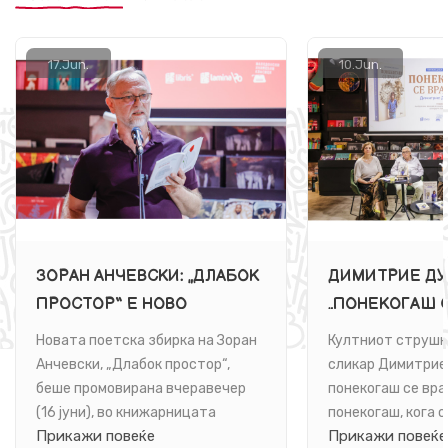
17.
Jun.
10.
Jun.
ЗОРАН АНЧЕВСКИ: „ДЛАБОК
ДИМИТРИЕ ДУ
ПРОСТОР“ Е НОВО
„ПОНЕКОГАШ С
ПОЕТСКО ПАТУВАЊЕ ВО
Е РОМАН ЗА 
Новата поетска збирка на Зоран
Култниот струшк
БЕСКОНЕЧНОСТА НА
Анчевски, „Длабок простор“,
сликар Димитрие
ЈАЗИКОТ И НА БИТИЕТО
беше промовирана вчеравечер
понекогаш се вра
(16 јуни), во книжарницата
понекогаш, кога о
Прикажи повеќе
Прикажи повеќе
„Литература.мк“ во ...
книга. Се врати и 