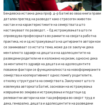
Бендевска истакна дека проф. д-р Батиќ во оваа книга прави
детален преглед на разводот како стресоген животен
настан и на карактеристиките на семејствата што
настануваат по разводот. – Од истражувањата што ги
спроведува професорката во рамките на својата работна
практика, но и од истражувањата на цитираните автори кои
се занимаваат со истата тема, може да се заклучи дека
менталното здравје на децата и на адолесцентите на
разведени родители не е изложено на ризик, односно дека
за менталното здравје на децата и на адолесцентите
поважни фактори се функционалноста на новоформираните
семејства и кооперативниот однос помеѓу родителите,
отколку структурата на семејствата. Заклучокот што го
извлекува авторката Батиќ, заснован на истражувања
извршени во земјава и истражувања и податоци од
релевантни автори на кои таа реферира во својот труд е
дека, генерално, децата и адолесцентите на разведени