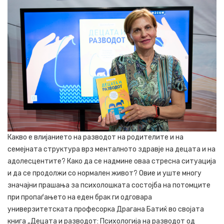
Какво е влијанието на разводот на родителите и на
семејната структура врз менталното здравје на децата и на
адолесцентите? Како да се надмине оваа стресна ситуација
и да се продолжи со нормален живот? Овие и уште многу
значајни прашања за психолошката состојба на потомците
при пропаѓањето на еден брак ги одговара
универзитетската професорка Драгана Батиќ во својата
книга „Децата и разводот: Психологија на разводот од