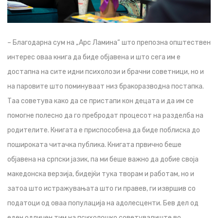
– Благодарна сум на „Арс Ламина“ што препозна општествен
интерес оваа книга да биде објавена и што сега им е
достапна на сите идни психолози и брачни советници, но и
на паровите што поминуваат низ бракоразводна постапка.
Таа советува како да се пристапи кон децата и да им се
помогне полесно да го пребродат процесот на разделба на
родителите. Книгата е приспособена да биде поблиска до
пошироката читачка публика. Книгата првично беше
објавена на српски јазик, па ми беше важно да добие своја
македонска верзија, бидејќи тука творам и работам, но и
затоа што истражувањата што ги правев, ги извршив со
податоци од оваа популација на адолесценти. Бев дел од
еден одличен тим на психолошко советувалиште во