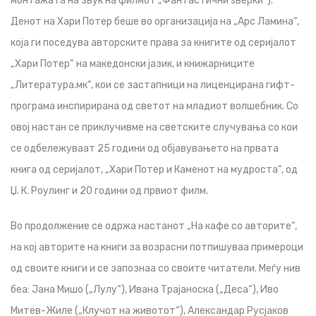
монтажата на звук на филмот „Фантастични ѕверки“).
Денот на Хари Потер беше во организација на „Арс Ламина“,
која ги поседува авторските права за книгите од серијалот
„Хари Потер“ на македонски јазик, и книжарниците
„Литература.мк“, кои се застапници на лиценцирана гифт-
програма инспирирана од светот на младиот волшебник. Со
овој настан се приклучивме на светските случувања со кои
се одбележуваат 25 години од објавувањето на првата
книга од серијалот, „Хари Потер и Каменот на мудроста“, од
Џ. К. Роулинг и 20 години од првиот филм.
Во продолжение се одржа настанот „На кафе со авторите“,
на кој авторите на книги за возрасни потпишуваа примероци
од своите книги и се запознаа со своите читатели. Меѓу нив
беа: Јана Мишо („Лулу“), Ивана Трајаноска („Деса“), Иво
Митев-Жиле („Клучот на животот“), Александар Русјаков