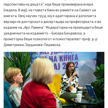
перспектива на децата“, која беше промовирана вчера
(недела, 8 мај), на главата бина во рамките на Саемот на
книгата. Овој научен труд, кој е адаптирана и дополнета
верзија на докторската дисертација на професорката, е во
издание на „Арс Ламина“. Модераторка на промоцијата беше
уредничката на изданието – Бисера Бендевска, а
промоторка беше психологот и психотерапевт проф. д-р
Димитринка Јорданова-Пешевска.