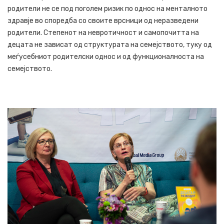
родители не се под поголем ризик по однос на менталното
здравје во споредба со своите врсници од неразведени
родители. Степенот на невротичност и самопочитта на
децата не зависат од структурата на семејството, туку од
меѓусебниот родителски однос и од функционалноста на
семејството.