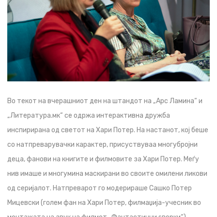
Во текот на вчерашниот ден на штандот на „Арс Ламина“ и
„Литература.мк“ се одржа интерактивна дружба
инспирирана од светот на Хари Потер. На настанот, кој беше
со натпреварувачки карактер, присуствуваа многубројни
деца, фанови на книгите и филмовите за Хари Потер. Меѓу
нив имаше и многумина маскирани во своите омилени ликови
од серијалот. Натпреварот го модерираше Сашко Потер
Мицевски (голем фан на Хари Потер, филмаџија-учесник во