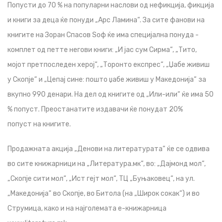
Попусти до 70 % на популарни наслови од нефикција, фикција
и книги за деца ќе понуди „Арс Ламина“. За сите фанови на
книгите на Зоран Спасов Ѕоф ќе има специјална понуда -
комплет од петте негови книги: „И јас сум Сирма“, „Тито,
мојот претпоследен херој“, „Торонто експрес“, „Џабе живиш
у Скопје“ и „Цепај сине: пошто џабе живиш у Македонија“ за
вкупно 990 денари. На дел од книгите од „Или-или“ ќе има 50
% попуст. Преостанатите издавачи ќе понудат 20%
попуст на книгите.
Продажната акција „Денови на литературата“ ќе се одвива
во сите книжарници на „Литература.мк“, во: „Дајмонд мол“,
„Скопје сити мол“, „Ист гејт мол“, ТЦ „Буњаковец“, на ул.
„Македонија“ во Скопје, во Битола (на „Широк сокак“) и во
Струмица, како и на најголемата е-книжарница