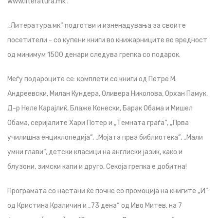
www.literatura.mk .
„Литература.мк“ подготви и изненадувања за своите
посетители - со купени книги во книжарниците во вредност
од минимум 1500 денари следува грепка со подарок.
Меѓу подароците се: комплети со книги од Петре М.
Андреевски, Милан Кундера, Оливера Николова, Орхан Памук,
Д-р Неле Карајлиќ, Блаже Конески, Барак Обама и Мишел
Обама, серијалите Хари Потер и „Темната граѓа“, „Прва
училишна енциклопедија“, „Мојата прва библиотека“, „Мали
умни глави“, детски класици на англиски јазик, како и
блузони, зимски капи и друго. Секоја грепка е добитна!
Програмата со настани ќе почне со промоција на книгите „И“
од Кристина Краличин и „73 денa“ од Иво Митев, на 7