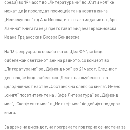
среда) во 19 часот во „Литература.мк“ во „Сити мол“ ќе
можат да ја проследат промоцијата на новата книга
„Неочекувано“ од Ана Мовска, исто така издание на „Арс
Ламина“. Книгата ќе ја претстават Билјана Герасимовска,
Ивана Трајаноска и Бисера Бендевска.
На 13 февруари, во соработка со „Џез ФМ“, ќе биде
одбележан светскиот ден на радиото, со концерт во
„Литература.мк“ во „Дајмонд мол“, во 21 часот. Следниот
ден, пак, ќе биде одбележан Денот на вљубените, со
целодневниот настан „Состанок на слепо со книга“. Имено,
„сингл“ посетителите на „Кафе Литература“ во „Дајмонд
мол“, „Скопје сити мол“ и „Ист гејт мол“ ќе добијат подарок
книга.
За време на викендот, на програмата повторно се настани за