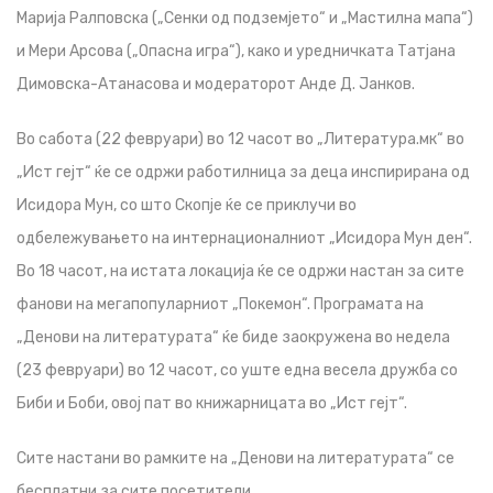
Марија Ралповска („Сенки од подземјето“ и „Мастилна мапа“)
и Мери Арсова („Опасна игра“), како и уредничката Татјана
Димовска-Атанасова и модераторот Анде Д. Јанков.
Во сабота (22 февруари) во 12 часот во „Литература.мк“ во
„Ист гејт“ ќе се одржи работилница за деца инспирирана од
Исидора Мун, со што Скопје ќе се приклучи во
одбележувањето на интернационалниот „Исидора Мун ден“.
Во 18 часот, на истата локација ќе се одржи настан за сите
фанови на мегапопуларниот „Покемон“. Програмата на
„Денови на литературата“ ќе биде заокружена во недела
(23 февруари) во 12 часот, со уште една весела дружба со
Биби и Боби, овој пат во книжарницата во „Ист гејт“.
Сите настани во рамките на „Денови на литературата“ се
бесплатни за сите посетители.