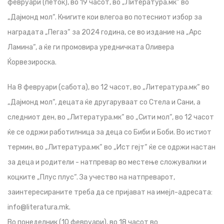
февруари (петок), во 19 часот, во „Литература.мк“ во
„Дајмонд мол“. Книгите кои влегоа во потесниот избор за
наградата „Пегаз“ за 2024 година, се во издание на „Арс
Ламина“, а ќе ги промовира уредничката Оливера
Ќорвезироска.
На 8 февруари (сабота), во 12 часот, во „Литература.мк“ во
„Дајмонд мол“, децата ќе другаруваат со Стела и Сани, а
следниот ден, во „Литература.мк“ во „Сити мол“, во 12 часот
ќе се одржи работилница за деца со Биби и Боби. Во истиот
термин, во „Литература.мк“ во „Ист гејт“ ќе се одржи настан
за деца и родители - натпревар во местење сложувалки и
коцките „Плус плус“. За учество на натпреварот,
заинтересираните треба да се пријават на имејл-адресата:
info@literatura.mk.
Вo понеделник (10 февруари), во 18 часот во