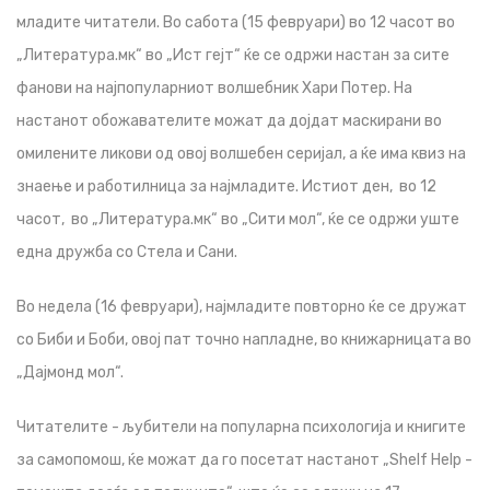
младите читатели. Во сабота (15 февруари) во 12 часот во
„Литература.мк“ во „Ист гејт“ ќе се одржи настан за сите
фанови на најпопуларниот волшебник Хари Потер. На
настанот обожавателите можат да дојдат маскирани во
омилените ликови од овој волшебен серијал, а ќе има квиз на
знаење и работилница за најмладите. Истиот ден, во 12
часот, во „Литература.мк“ во „Сити мол“, ќе се одржи уште
една дружба со Стела и Сани.
Во недела (16 февруари), најмладите повторно ќе се дружат
со Биби и Боби, овој пат точно напладне, во книжарницата во
„Дајмонд мол“.
Читателите - љубители на популарна психологија и книгите
за самопомош, ќе можат да го посетат настанот „Shelf Help -