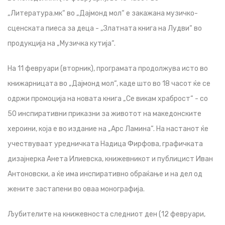
„Литература.мк“ во „Дајмонд мол“ е закажана музичко-
сценската пиеса за деца - „Златната книга на Лудви“ во
продукција на „Музичка кутија“.
На 11 февруари (вторник), програмата продолжува исто во
книжарницата во „Дајмонд мол“, каде што во 18 часот ќе се
одржи промоција на новата книга „Се викам храброст“ - со
50 инспиративни приказни за животот на македонските
хероини, која е во издание на „Арс Ламина“. На настанот ќе
учествуваат уредничката Надица Фирфова, графичката
дизајнерка Анета Илиевска, книжевникот и публицист Иван
Антоновски, а ќе има инспиративно обраќање и на дел од
жените застапени во оваа монографија.
Љубителите на книжевноста следниот ден (12 февруари,