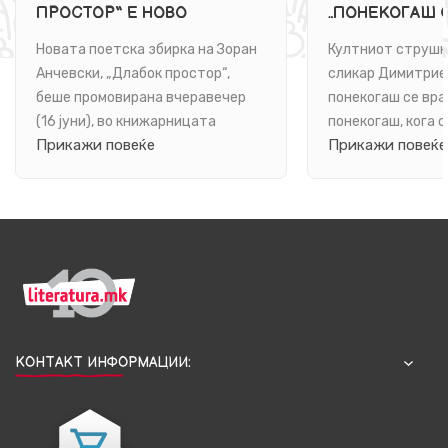
ПРОСТОР“ Е НОВО
„ПОНЕКОГАШ С
ПОЕТСКО ПАТУВАЊЕ ВО
Е РОМАН ЗА 
Новата поетска збирка на Зоран
Култниот струшк
БЕСКОНЕЧНОСТА НА
Анчевски, „Длабок простор“,
сликар Димитрие
ЈАЗИКОТ И НА БИТИЕТО
беше промовирана вчеравечер
понекогаш се вра
(16 јуни), во книжарницата
понекогаш, кога о
Прикажи повеќе
Прикажи повеќе
„Литература.мк“ во ...
книга. Се врати и 
КОНТАКТ ИНФОРМАЦИИ: