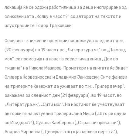
локација ќе се одржи работилница за деца инспирирана од
сликовницата „Колку е часот?“ со авторот на текстот и
илустрациите Тодор Трајковски.
Серијалот книжевни промоции продолжува следниот ден,
(20 февруари) во 19 часот во „Литература.мк“ во „Дајмонд
мол“, со промоција на новата есеистичка книга „Дом во
тишина“ на Никола Маџиров. Промотори на книгата ќе бидат
Оливера Ќорвезироска и Владимир Јанковски. Сите фанови
на трилерите ќе можат да уживаат во т.н. „Трилер вечер“,
закажана за следниот ден (21 февруари), во 19 часот, во
„Литература.мк“, „Сити мол“. На настанот ќе учествуваат
авторките на актуелни трилери Јана Мишо („Што се случи
со Исидора?“), Сузана Камберова („Страшни приказни“),
Андреа Мирческа („Девојката што ја наслика смртта“),