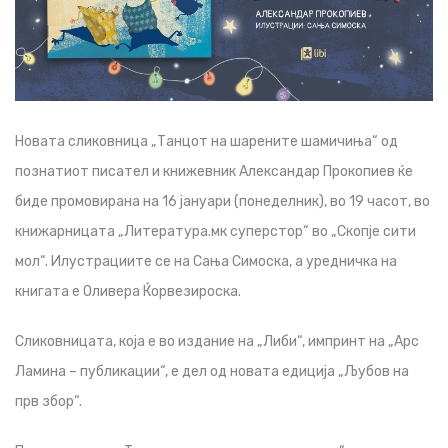
Новата сликовница „Танцот на шарените шамичиња“ од
познатиот писател и книжевник Александар Прокопиев ќе
биде промовирана на 16 јануари (понеделник), во 19 часот, во
книжарницата „Литература.мк суперстор“ во „Скопје сити
мол“. Илустрациите се на Сања Симоска, а уредничка на
книгата е Оливера Ќорвезироска.
Сликовницата, која е во издание на „Либи“, импринт на „Арс
Ламина – публикации“, е дел од новата едиција „Љубов на
прв збор“.