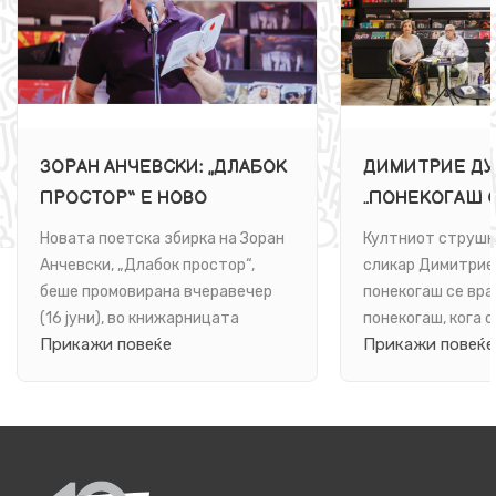
ЗОРАН АНЧЕВСКИ: „ДЛАБОК
ДИМИТРИЕ ДУ
ПРОСТОР“ Е НОВО
„ПОНЕКОГАШ С
ПОЕТСКО ПАТУВАЊЕ ВО
Е РОМАН ЗА 
Новата поетска збирка на Зоран
Култниот струшк
БЕСКОНЕЧНОСТА НА
Анчевски, „Длабок простор“,
сликар Димитрие
ЈАЗИКОТ И НА БИТИЕТО
беше промовирана вчеравечер
понекогаш се вра
(16 јуни), во книжарницата
понекогаш, кога о
Прикажи повеќе
Прикажи повеќе
„Литература.мк“ во ...
книга. Се врати и 