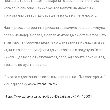
Приказната во „Танцот на шарените шамичиња“ почнува
кога едно свилено шамиче ќе ѝ се налути на мајка си и
тргнува низ светот да бара дете на кое му тече носот...
Низ лирска, алегорична приказна за шамичето кое доживува
брза и ненадејна слава, а сепак мечтае да си остане тоа што
е, авторот ги соочува децата со фантазиите и сништата за
иднината, поддржувајќи ги да мечтаат, но и подучувајќи ги
никогаш да не се откажуваат од себе, од своите блиски и од
тоа што во суштината се.
Книгата е достапна во сите книжарници на „Литература.мк“
и онлајн преку
www.literatura.mk
.
https://www.literatura.mk/BookDetails.aspx?Pr=15001