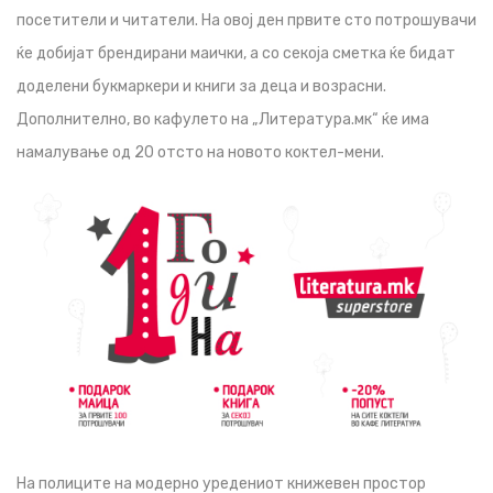
посетители и читатели. На овој ден првите сто потрошувачи
ќе добијат брендирани маички, а со секоја сметка ќе бидат
доделени букмаркери и книги за деца и возрасни.
Дополнително, во кафулето на „Литература.мк“ ќе има
намалување од 20 отсто на новото коктел-мени.
На полиците на модерно уредениот книжевен простор