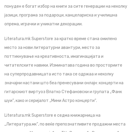
понуден е богат избор на книги за сите генерации на неколку
јазици, програма за подароци, канцелариска и училишна
опрема, играчки и уникатни декорации.
Literatura.mk Superstore за кратко време стана омилено
место за нови литературни авантури, место за
поттикнување на креативноста, имагинацијата и
читателските навики. Изминатава година во просториите
на суперпродавницата исто така се одржаа и неколку
значајни настани што беа пренесувани онлајн: концерти на
гитарскиот виртуоз Влатко Стефановски и групата „Фанк
шуи“, како и серијалот „Мини Астро концерти“.
Literatura.mk Superstore е седма книжарница на
„Литература.мк“, по веќе препознатливите продажни места