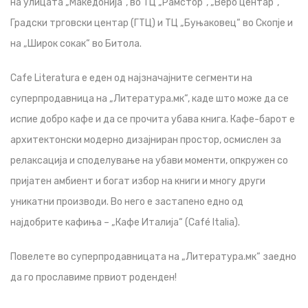
на улицата „Македонија“, во ТЦ „Рамстор“, „Веро центар“,
Градски трговски центар (ГТЦ) и ТЦ „Буњаковец“ во Скопје и
на „Широк сокак“ во Битола.
Cafe Literatura е еден од најзначајните сегменти на
суперпродавница на „Литература.мк“, каде што може да се
испие добро кафе и да се прочита убава книга. Кафе-барот е
архитектонски модерно дизајниран простор, осмислен за
релаксација и споделување на убави моменти, опкружен со
пријатен амбиент и богат избор на книги и многу други
уникатни производи. Во него е застапено едно од
најдобрите кафиња – „Кафе Италија“ (Café Italia).
Повелете во суперпродавницата на „Литература.мк“ заедно
да го прославиме првиот роденден!