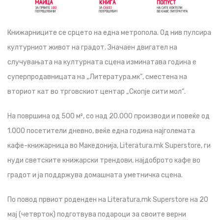
Книжарниците се срцето на една метропола. Од нив пулсира
културниот живот на градот. Значаен двигател на
случувањата на културната сцена изминатава година е
суперпродавницата на „Литература.мк“, сместена на
вториот кат во трговскиот центар „Скопје сити мол“.
На површина од 500 м², со над 20.000 производи и повеќе од
1.000 посетители дневно, веќе една година најголемата
кафе-книжарница во Македонија, Literatura.mk Superstore, ги
нуди светските книжарски трендови, најдоброто кафе во
градот и ја поддржува домашната уметничка сцена.
По повод првиот роденден на Literatura.mk Superstore на 20
мај (четврток) подготвува подароци за своите верни