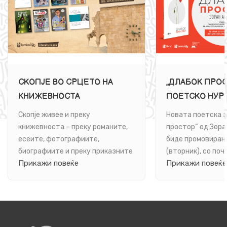
СКОПЈЕ ВО СРЦЕТО НА
„ДЛАБОК ПРОС
КНИЖЕВНОСТА
ПОЕТСКО НУР
СВЕТОТ НА ЗО
Скопје живее и преку
Новата поетска 
АНЧЕВСКИ
книжевноста – преку романите,
простор“ од Зора
есеите, фотографиите,
биде промовирана
биографиите и преку приказните
(вторник), со поч
Прикажи повеќе
Прикажи повеќе
што ги чуваат неговите улици,
часот, во книжар
луѓе, маала и спо...