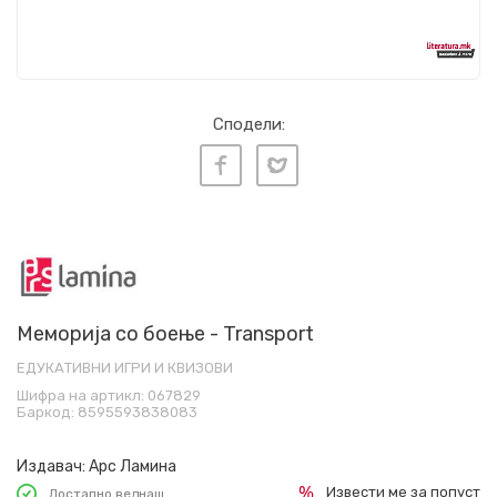
Сподели:
Меморија со боење - Transport
ЕДУКАТИВНИ ИГРИ И КВИЗОВИ
Шифра на артикл:
067829
Баркод:
8595593838083
Издавач:
Арс Ламина
Извести ме за попуст
Достапно веднаш