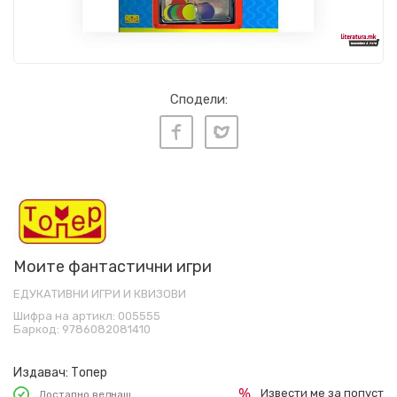
Сподели:
Моите фантастични игри
ЕДУКАТИВНИ ИГРИ И КВИЗОВИ
Шифра на артикл:
005555
Баркод:
9786082081410
Издавач:
Топер
Извести ме за попуст
Достапно веднаш