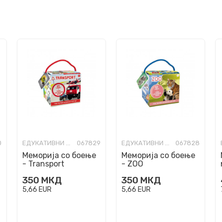
0
ЕДУКАТИВНИ ИГРИ И КВИЗОВИ
067829
ЕДУКАТИВНИ ИГРИ И КВИЗОВИ
067828
Меморија со боење
Меморија со боење
- Transport
- ZOO
350
МКД
350
МКД
5,66
EUR
5,66
EUR