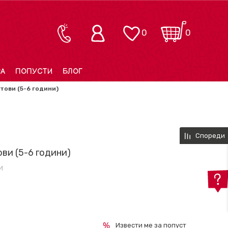
0
0
РА
ПОПУСТИ
БЛОГ
тови (5-6 години)
Спореди
ови (5-6 години)
И
Извести ме за попуст