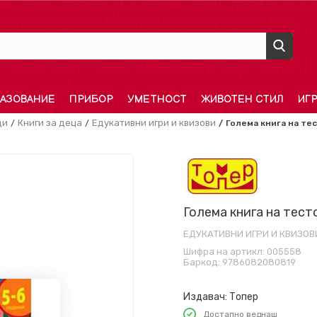
АЗОВАНИЕ
ПРИБОР
УМЕТНОСТ
ЖИВОТЕН СТИЛ
ИГ
ди
Книги за деца
Едукативни игри и квизови
Голема книга на тес
Голема книга на тест
ЕДУКАТИВНИ ИГРИ И КВИЗОВ
Шифра на артикл:
005558
Баркод:
9786082080819
Издавач:
Топер
Достапно веднаш