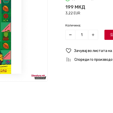
199
МКД
3,22
EUR
Количина:
Зачувај во листата на
Спореди го производо