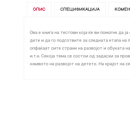
ОПИС
СПЕЦИФИКАЦИЈА
КОМЕН
Ова е книга на тестови која ќе ви помогне да ј
дете и да го подготвите за следната етапа на 
опфаќаат сите страни на развојот и обуката н
и.т.н. Секоја тема се состои од задаcхи за про
нживото на развојот на детето. На крајот на с