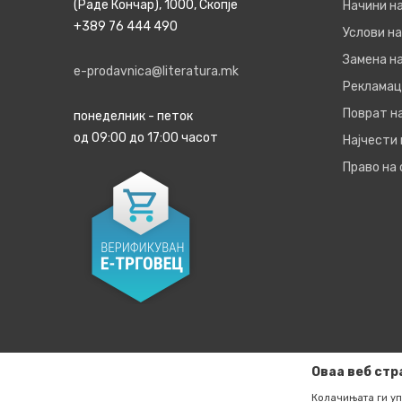
(Раде Кончар), 1000, Скопје
Начини н
+389 76 444 490
Услови на
Замена на
e-prodavnica@literatura.mk
Рекламац
Поврат н
понеделник - петок
од 09:00 до 17:00 часот
Најчести
Право на
Оваа веб стр
Колачињата ги уп