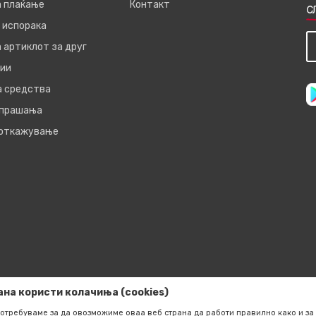
а плаќање
Контакт
С
 испорака
 артиклот за друг
ии
а средства
 прашања
 откажување
ана користи колачиња (cookies)
отребуваме за да овозможиме оваа веб страна да работи правилно како и за 