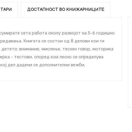
ТАРИ
ДОСТАПНОСТ ВО КНИЖАРНИЦИТЕ
а сумирате сета работа околу развојот на 5-6 годишно
предавања. Книгата се состои од 8 делови кои ги
а детето: внимание, мислење, теcхен говор, моторика
верка - тестови, според кои лесно се определува
екој дел дадени се дополнителни вежби.