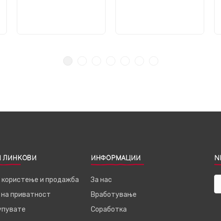
 ЛИНКОВИ
ИНФОРМАЦИИ
N
а користење и продажба
За нас
 на приватност
Вработување
купувате
Соработка