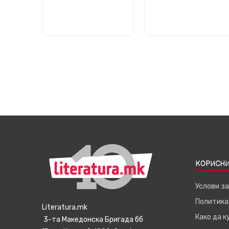
КОРИСНИ
Услови з
Политика
Literatura.mk
Како да 
3-та Македонска Бригада бб