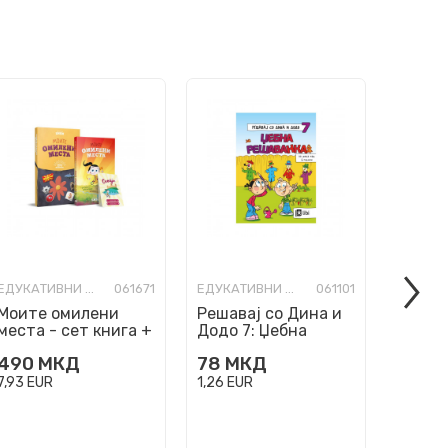
ЕДУКАТИВНИ ИГРИ И КВИЗОВИ
061671
ЕДУКАТИВНИ ИГРИ И КВИЗОВИ
061101
Моите омилени
Решавај со Дина и
Решав
места - сет книга +
Додо 7: Џебна
Додо 6
карти меморија
решаванка
разли
490
МКД
78
МКД
78
М
7,93
EUR
1,26
EUR
1,26
EU