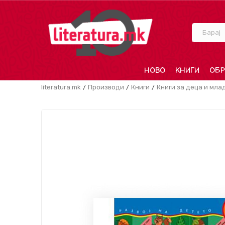
Барај
НОВО
КНИГИ
ОБР
literatura.mk
Производи
Книги
Книги за деца и мла