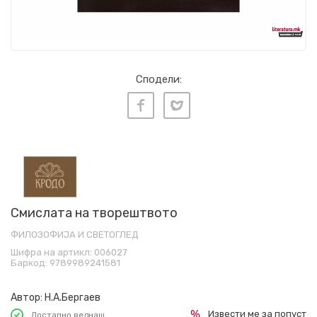
Сподели:
Смислата на творештвото
ФИЛОЗОФИЈА И СВЕТОГЛЕД
Шифра на артикл:
006027
Баркод:
9789989241581
Автор:
Н.А.Бергаев
Извести ме за попуст
Достапно веднаш