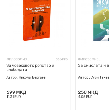
ФИЛОЗОФИЈА И СВЕТОГЛЕД
068995
ФИЛОЗОФИЈА И СВЕТОГЛЕД
За човековото ропство и
За смислата и 
слободата
Автор :
Николај Берѓаев
Автор :
Сузи Тенев
699
МКД
250
МКД
11,31
EUR
4,05
EUR