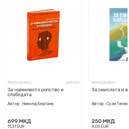
ФИЛОЗОФИЈА И СВЕТОГЛЕД
068995
ФИЛОЗОФИЈА И СВЕТОГЛЕД
За човековото ропство и
За смислата и 
слободата
Автор :
Николај Берѓаев
Автор :
Сузи Тенев
699
МКД
250
МКД
11,31
EUR
4,05
EUR