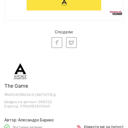
Сподели:
The Game
ФИЛОЗОФИЈА И СВЕТОГЛЕД
Шифра на артикл:
008322
Баркод:
9786082433660
Автор:
Алесандро Барико
Извести ме за попуст
Достапно веднаш