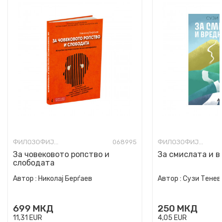
ФИЛОЗОФИЈА И СВЕТОГЛЕД
068995
ФИЛОЗОФИЈА И СВЕТОГЛЕД
За човековото ропство и
За смислата и 
слободата
Автор :
Николај Берѓаев
Автор :
Сузи Тенев
699
МКД
250
МКД
11,31
EUR
4,05
EUR