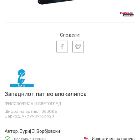
Сподели:
Западниот пат во апокалипса
ФИЛОЗОФИЈА И СВЕТОГЛЕД
Шифра на артикл:
063886
Баркод:
9789989168420
Автор:
Јуриј Ј. Ворбјовски
Извести ме за попуст
Достапно веднаш