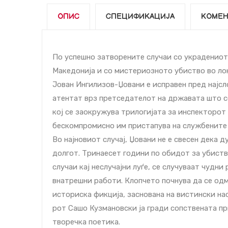
ОПИС
СПЕЦИФИКАЦИЈА
КОМЕН
По успешно затворените случаи со украдениот
Македонија и со мистериозното убиство во ло
Јован Ингилизов-Џовани е исправен пред најсл
атентат врз претседателот на државата што се
кој се заокружува трилогијата за инспекторот
бескомпромисно им пристапува на службените з
Во најновиот случај, Џовани не е свесен дека 
долгот. Тринаесет години по обидот за убист
случаи кај неслучајни луѓе, се случуваат чудн
внатрешни работи. Клопчето почнува да се одмо
историска фикција, заснована на вистински на
рот Сашо Кузмановски ја гради сопствената пр
творечка поетика.