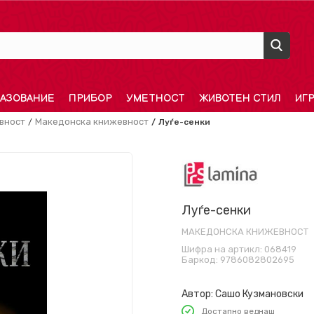
АЗОВАНИЕ
ПРИБОР
УМЕТНОСТ
ЖИВОТЕН СТИЛ
ИГ
вност
Македонска книжевност
Луѓе-сенки
Луѓе-сенки
МАКЕДОНСКА КНИЖЕВНОСТ
Шифра на артикл:
068419
Баркод:
9786082802695
Автор:
Сашо Кузмановски
Достапно веднаш