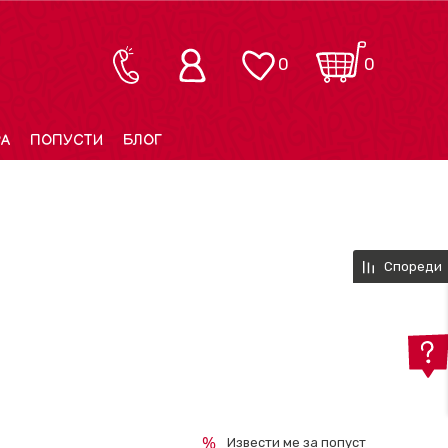
0
0
РА
ПОПУСТИ
БЛОГ
Спореди
Извести ме за попуст