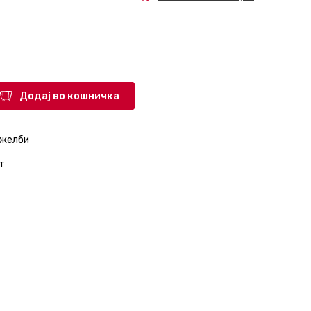
Додај во кошничка
 желби
т