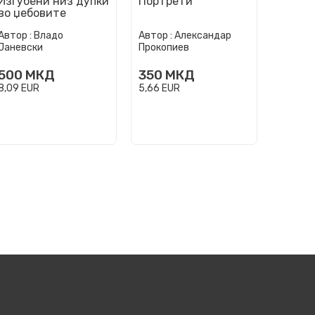
Изгубени низ дупки
Портрети
Понек
во џебовите
враќа
Автор :
Владо
Автор :
Александар
Автор :
Јаневски
Прокопиев
Дурацо
500
МКД
350
МКД
500
8,09
EUR
5,66
EUR
8,09
EU