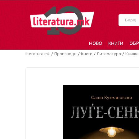
Барај
НОВО
КНИГИ
ОБР
literatura.mk
Производи
Книги
Литература
Книже