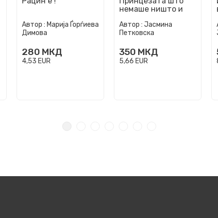
Рацин е !
Принцезата што
немаше ништо и
кралицата што
Автор :
Марија Ѓорѓиева
Автор :
Јасмина
даде се
Димова
Петковска
280
МКД
350
МКД
4,53
EUR
5,66
EUR