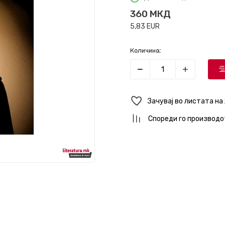
360
МКД
5,83
EUR
Количина:
Зачувај во листата на
Спореди го производо