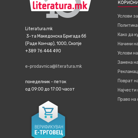
КОРИСНИ
Услови з
Политика
Literatura.mk
Како да 
3-та Македонска Бригада бб
(Раде Кончар), 1000, Скопје
Начини н
+389 76 444 490
Услови на
Замена на
e-prodavnica@literatura.mk
Рекламац
Поврат н
понеделник - петок
од 09:00 до 17:00 часот
Најчести
Право на