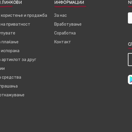
 ЛИНКОВИ
ИНФОРМАЦИИ
N
а користење и продажба
За нас
 на приватност
Вработување
купувате
Соработка
а плаќање
Контакт
С
 испорака
 артиклот за друг
ии
а средства
 прашања
 откажување