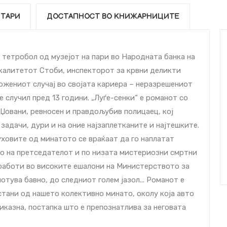
ТАРИ
ДОСТАПНОСТ ВО КНИЖАРНИЦИТЕ
 тетробол од музејот на пари во Народната банка на
калитетот Стоби, инспекторот за крвни деликти
ожениот случај во својата кариера – неразрешениот
 случил пред 13 години. „Луѓе-сенки“ е романот со
 Џовани, ревносен и правдољубив полицаец, кој
адачи, дури и на оние најзаплетканите и најтешките.
духовите од минатото се враќаат да го наплатат
во на претседателот и по низата мистериозни смртни
и работи во високите ешалони на Министерството за
тува бавно, до следниот голем јазол... Романот е
стани од нашето колективно минато, околу која авто
иказна, постапка што е препознатлива за неговата