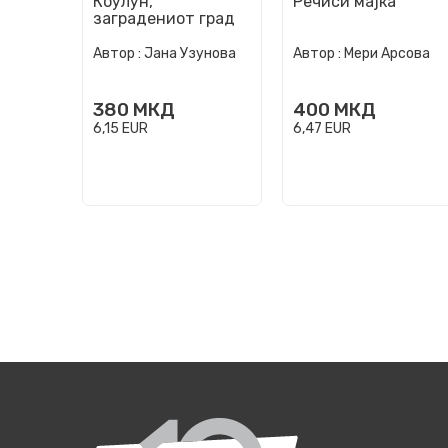
Коулун,
Речиси мајка
заградениот град
Автор :
Јана Узунова
Автор :
Мери Арсова
380
МКД
400
МКД
6,15
EUR
6,47
EUR