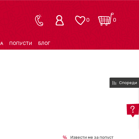
0
0
РА
ПОПУСТИ
БЛОГ
Спореди
Извести ме за попуст