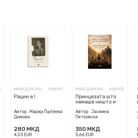
2
МАКЕДОНСКА КНИЖЕВНОСТ
068991
МАКЕДОНСКА КНИЖЕВНОСТ
068903
Рацин е !
Принцезата што
немаше ништо и
кралицата што
Автор :
Марија Ѓорѓиева
Автор :
Јасмина
даде се
Димова
Петковска
280
МКД
350
МКД
4,53
EUR
5,66
EUR