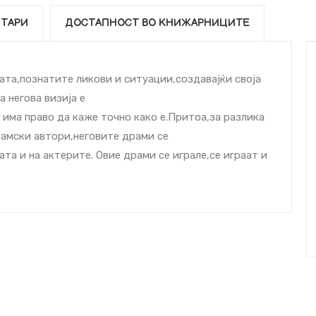
ТАРИ
ДОСТАПНОСТ ВО КНИЖАРНИЦИТЕ
ата,познатите ликови и ситуации,создавајќи своја
а негова визија е
 има право да каже точно како е.Притоа,за разлика
амски автори,неговите драми се
а и на актерите. Овие драми се играле,се играат и