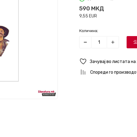
590
МКД
9,55
EUR
Количина:
Зачувај во листата на
Спореди го производо