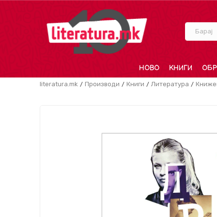
Барај
НОВО
КНИГИ
ОБР
literatura.mk
Производи
Книги
Литература
Книже