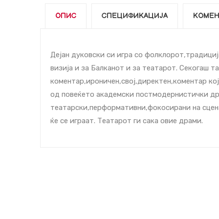
ОПИС
СПЕЦИФИКАЦИЈА
КОМЕН
Дејан дуковски си игра со фолклорот,традициј
визија и за Балканот и за театарот. Секогаш та
коментар,ироничен,свој,директен,коментар кој
од повеќето академски постмодернистички др
театарски,перформативни,фокосирани на сценат
ќе се играат. Театарот ги сака овие драми.