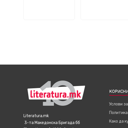
КОРИСНИ
Услови з
Политика
Literatura.mk
Како да 
3-та Македонска Бригада бб