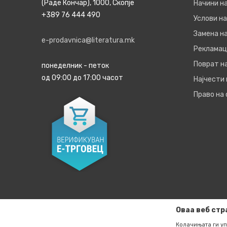
(Раде Кончар), 1000, Скопје
Начини н
+389 76 444 490
Услови на
Замена на
e-prodavnica@literatura.mk
Рекламац
Поврат н
понеделник - петок
од 09:00 до 17:00 часот
Најчести
Право на
Оваа веб стр
Колачињата ги уп