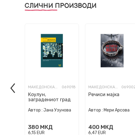
СЛИЧНИ ПРОИЗВОДИ
МАКЕДОНСКА КНИЖЕВНОСТ
069018
МАКЕДОНСКА КНИЖЕВНОСТ
06900
Коулун,
Речиси мајка
заградениот град
Автор :
Јана Узунова
Автор :
Мери Арсова
380
МКД
400
МКД
6,15
EUR
6,47
EUR