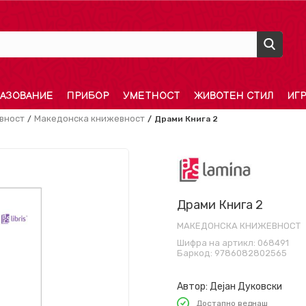
АЗОВАНИЕ
ПРИБОР
УМЕТНОСТ
ЖИВОТЕН СТИЛ
ИГ
вност
Македонска книжевност
Драми Книга 2
Драми Книга 2
МАКЕДОНСКА КНИЖЕВНОСТ
Шифра на артикл:
068491
Баркод:
9786082802565
Автор:
Дејан Дуковски
Достапно веднаш