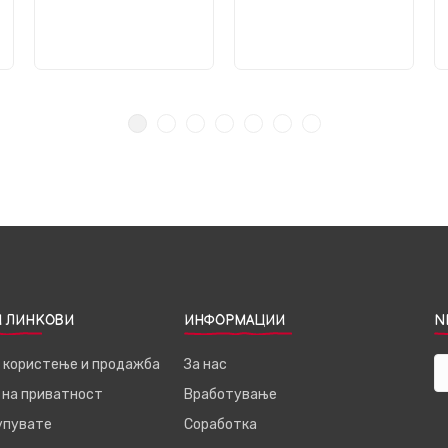
 ЛИНКОВИ
ИНФОРМАЦИИ
N
а користење и продажба
За нас
 на приватност
Вработување
купувате
Соработка