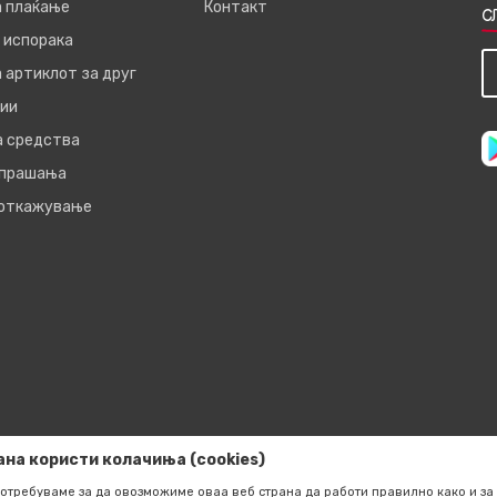
а плаќање
Контакт
С
 испорака
 артиклот за друг
ии
а средства
 прашања
 откажување
ана користи колачиња (cookies)
отребуваме за да овозможиме оваа веб страна да работи правилно како и за 