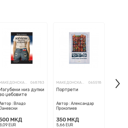
МАКЕДОНСКА КНИЖЕВНОСТ
068783
МАКЕДОНСКА КНИЖЕВНОСТ
065518
Изгубени низ дупки
Портрети
Понек
во џебовите
враќа
Автор :
Владо
Автор :
Александар
Автор :
Јаневски
Прокопиев
Дурацо
500
МКД
350
МКД
500
8,09
EUR
5,66
EUR
8,09
EU