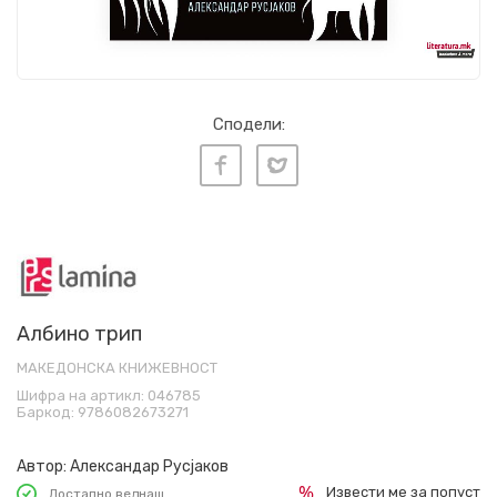
Сподели:
Албино трип
МАКЕДОНСКА КНИЖЕВНОСТ
Шифра на артикл:
046785
Баркод:
9786082673271
Автор:
Александар Русјаков
Извести ме за попуст
Достапно веднаш