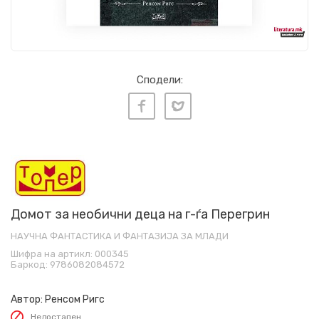
Сподели:
Домот за необични деца на г-ѓа Перегрин
НАУЧНА ФАНТАСТИКА И ФАНТАЗИЈА ЗА МЛАДИ
Шифра на артикл:
000345
Баркод:
9786082084572
Автор:
Ренсом Ригс
Недостапен