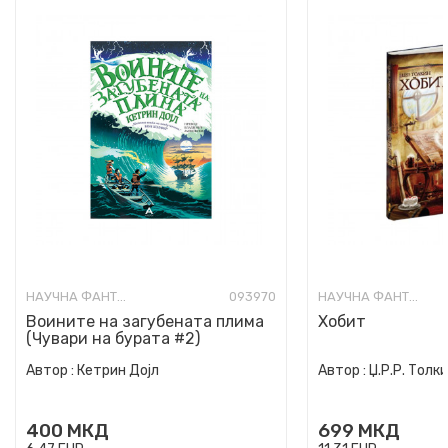
НАУЧНА ФАНТАСТИКА И ФАНТАЗИЈА ЗА МЛАДИ
093970
НАУЧНА ФАНТАСТИКА И ФАНТАЗИЈА ЗА МЛАДИ
Воините на загубената плима
Хобит
(Чувари на бурата #2)
Автор :
Кетрин Дојл
Автор :
Џ.Р.Р. Толк
400
МКД
699
МКД