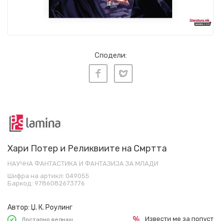
Сподели:
Хари Потер и Реликвиите на Смртта
НАУЧНА ФАНТАСТИКА И ФАНТАЗИЈА ЗА МЛАДИ
Шифра на артикл:
049055
Баркод:
9786082673776
Автор:
Џ. К. Роулинг
Извести ме за попуст
Достапно веднаш