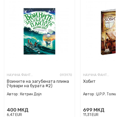
НАУЧНА ФАНТАСТИКА И ФАНТАЗИЈА ЗА МЛАДИ
093970
НАУЧНА ФАНТАСТИКА И ФАНТАЗИЈА ЗА МЛАДИ
Воините на загубената плима
Хобит
(Чувари на бурата #2)
Автор :
Кетрин Дојл
Автор :
Џ.Р.Р. Толк
400
МКД
699
МКД
6,47
EUR
11,31
EUR